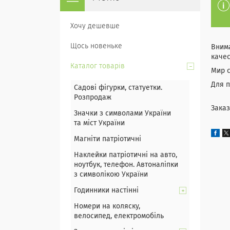
Хочу дешевше
Щось новеньке
Внима
качес
Каталог товарів
Мир с
Для п
Садові фігурки, статуетки.
Розпродаж
Заказ
Значки з символами України
та міст України
Магніти патріотичні
Наклейки патріотичні на авто,
ноутбук, телефон. Автоналіпки
з символікою України
Годинники настінні
Номери на коляску,
велосипед, електромобіль