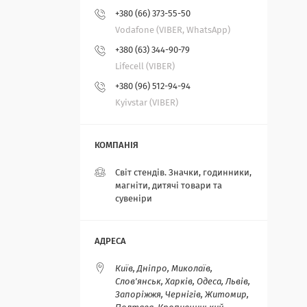
+380 (66) 373-55-50
Vodafone (VIBER, WhatsApp)
+380 (63) 344-90-79
Lifecell (VIBER)
+380 (96) 512-94-94
Kyivstar (VIBER)
Світ стендів. Значки, годинники,
магніти, дитячі товари та
сувеніри
Київ, Дніпро, Миколаїв,
Слов'янськ, Харків, Одеса, Львів,
Запоріжжя, Чернігів, Житомир,