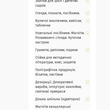
Значки для шкіл і дитячих
садків
Стенди, плакати, посібники.
Вуличні вказівники, вивіски,
таблички
Навчальні посібники. Магніти.
Розвиваючі стенди. Куточки
настрою
Грамоти, дипломи, подяки
Стійки для методичної
літератури, книг, зошитів
Поліграфічна продукція.
Візитки, листівки
Декорації. Декоративні
вироби, інтер'єрні наклейки,
святкові прикраси
Дошка шкільна (аудиторна)
Магніти канцелярські