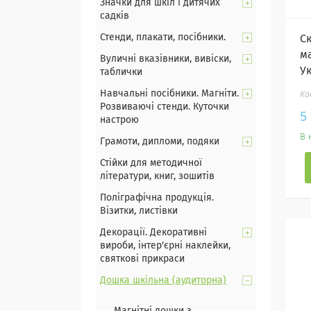
Значки для шкіл і дитячих
садків
Стенди, плакати, посібники.
С
м
Вуличні вказівники, вивіски,
У
таблички
Навчальні посібники. Магніти.
Розвиваючі стенди. Куточки
5
настрою
В 
Грамоти, дипломи, подяки
Стійки для методичної
літератури, книг, зошитів
Поліграфічна продукція.
Візитки, листівки
Декорації. Декоративні
вироби, інтер'єрні наклейки,
святкові прикраси
Дошка шкільна (аудиторна)