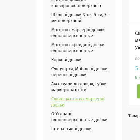
Магнітні дошки з
кольоровою поверхнею
Шкільні дошки 3-ох, 5-ти, 7-
ми поверхневі
Магнітно-маркерні дошки
С
одноповерхностные
м
Магнітно-крейдяні дошки
У
одноповерхностные
Коркові дошки
5
Фліпчарти, Мобільні дошки,
переносні дошки
В 
Аксесуари до дощок, губки,
маркери, магніти
Скляні магнітно-маркерні
дошки
Об'єднані
одноповерхностные дошки
Інтерактивні дошки