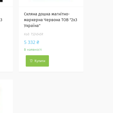
Скляна дошка магнітно-
х3
маркерна Червона ТОВ "2х3
Україна"
TSZ4545R
5 332 ₴
В наявності
Купити