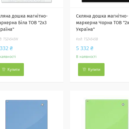
кляна дошка магнітно-
Скляна дошка магнітно-
аркерна Біла ТОВ "2х3
маркерна Чорна ТОВ "2
країна"
Україна"
TSZ4545W
TSZ4545B
 332 ₴
5 332 ₴
наявності
В наявності
Купити
Купити