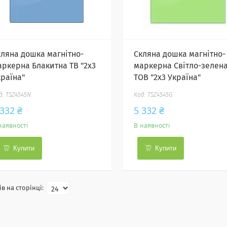
кляна дошка магнітно-
Скляна дошка магнітно-
аркерна Блакитна ТВ "2х3
маркерна Світло-зелен
країна"
ТОВ "2х3 Україна"
TSZ4545N
TSZ4545G
 332 ₴
5 332 ₴
наявності
В наявності
Купити
Купити