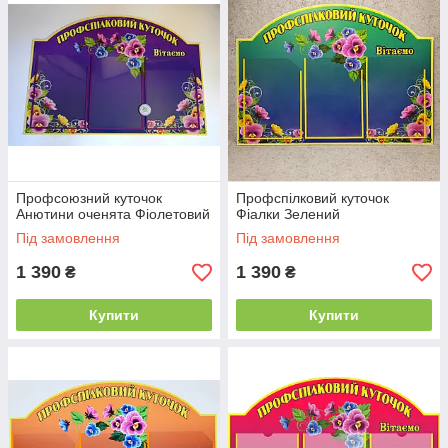
Профсоюзний куточок
Профспілковий куточок
Анютини оченята Фіолетовий
Фіалки Зелений
Під замовлення
Під замовлення
1 390
1 390
₴
₴
Купити
Купити