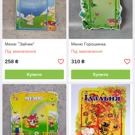
Меню "Зайчик"
Меню Горошинка
Під замовлення
Під замовлення
258
310
₴
₴
Купити
Купити