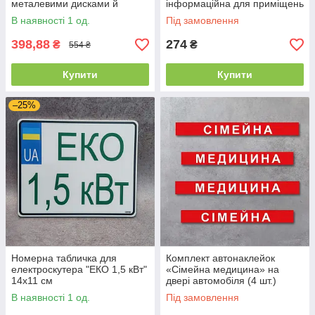
металевими дисками й
інформаційна для приміщень
кульками
та режимних об'єктів
В наявності 1 од.
Під замовлення
398,88
274
₴
₴
554 ₴
Купити
Купити
–25%
Номерна табличка для
Комплект автонаклейок
електроскутера "ЕКО 1,5 кВт"
«Сімейна медицина» на
14х11 см
двері автомобіля (4 шт.)
В наявності 1 од.
Під замовлення