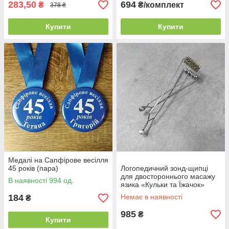
283,50
694
₴
₴/комплект
378 ₴
Купити
Купити
Медалі на Сапфірове весілля
45 років (пара)
Логопедичний зонд-щипці
для двостороннього масажу
В наявності 994 од.
язика «Кульки та Їжачок»
184
Немає в наявності
₴
985
₴
Купити