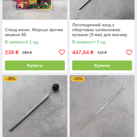
Логопедичний зонд з
Стенд меню. Морські зірочки
обертовою силіконовою
кишеня А5
кулькою (9 мм) для масажу
та постановки звуків
В наявності 1 од.
В наявності 3 од.
238
447,64
₴
₴
280 ₴
722 ₴
Купити
Купити
–38%
–53%