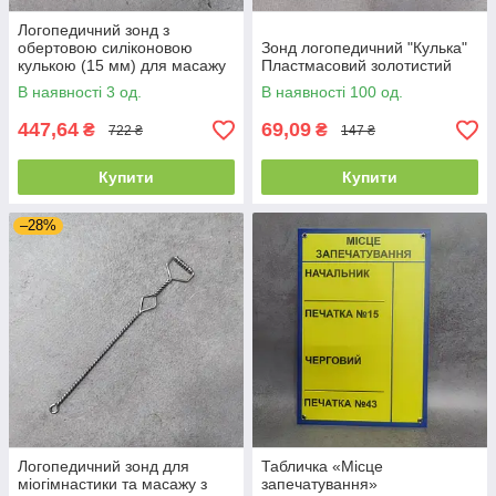
Логопедичний зонд з
обертовою силіконовою
Зонд логопедичний "Кулька"
кулькою (15 мм) для масажу
Пластмасовий золотистий
та постановки звуків
В наявності 3 од.
В наявності 100 од.
447,64
69,09
₴
₴
722 ₴
147 ₴
Купити
Купити
–28%
Логопедичний зонд для
Табличка «Місце
міогімнастики та масажу з
запечатування»