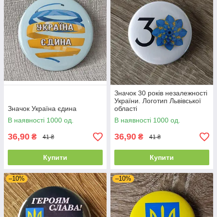
Значок 30 років незалежності
України. Логотип Львівської
Значок Україна єдина
області
В наявності 1000 од.
В наявності 1000 од.
36,90
36,90
₴
₴
41 ₴
41 ₴
Купити
Купити
–10%
–10%