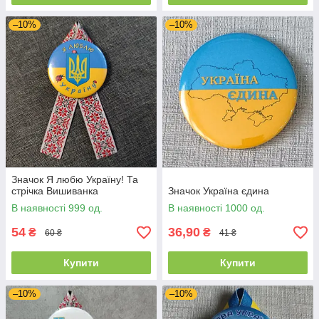
–10%
–10%
Значок Я любю Україну! Та
стрічка Вишиванка
Значок Україна єдина
В наявності 999 од.
В наявності 1000 од.
54
36,90
₴
₴
60 ₴
41 ₴
Купити
Купити
–10%
–10%