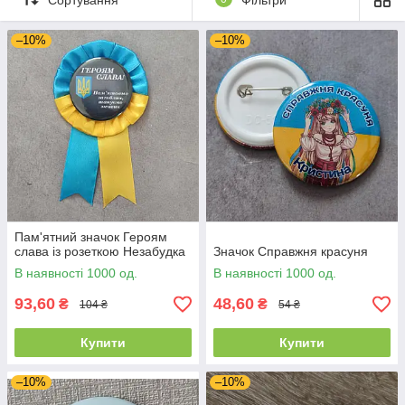
символікою
З приколами
З вашою
Весіль
ні
–10%
–10%
фотографією
Медалі
Значки зі
Розетки
стрічками
Пам'ятний значок Героям
слава із розеткою Незабудка
Значок Справжня красуня
В наявності 1000 од.
В наявності 1000 од.
93,60
48,60
₴
₴
104 ₴
54 ₴
Купити
Купити
–10%
–10%