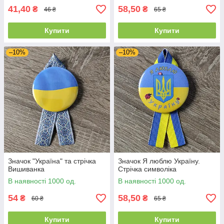
41,40
58,50
₴
₴
46 ₴
65 ₴
Купити
Купити
–10%
–10%
Значок "Україна" та стрічка
Значок Я люблю Україну.
Вишиванка
Стрічка символіка
В наявності 1000 од.
В наявності 1000 од.
54
58,50
₴
₴
60 ₴
65 ₴
Купити
Купити