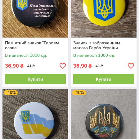
Пам'ятний значок "Героям
Значок із зображенням
слава"
малого Герба України
В наявності 1000 од.
В наявності 1000 од.
36,90
36,90
₴
₴
41 ₴
41 ₴
Купити
Купити
–10%
–10%