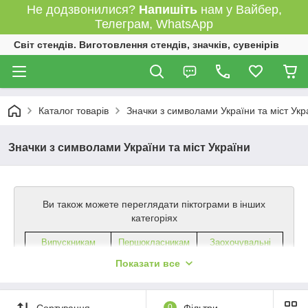
Не додзвонилися?
Напишіть
нам у Вайбер,
Телеграм, WhatsApp
Світ стендів. Виготовлення стендів, значків, сувенірів
Каталог товарів
Значки з символами України та міст Укр
Значки з символами України та міст України
Ви також можете переглядати піктограми в інших
категоріях
Випускника
м
Першокласника
м
Заохочувальні
Черговим
Показати все
Вчителям та
Святкові
вихователя
м
Самоврядування
З державною
З логотипом
Сортування
0
Фільтри