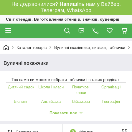
Не додзвонилися?
Напишіть
нам у Вайбер,
Телеграм, WhatsApp
Світ стендів. Виготовлення стендів, значків, сувенірів
Каталог товарів
Вуличні вказівники, вивіски, таблички
Вуличні покажчики
Так само ви можете вибрати таблички і в таких розділах:
Дитячий садок
Школа і класи
Початкові
Організації
класи
Біологія
Англійська
Військова
Географія
мова
підготовка
Показати все
Історія
Інформатика
Українська
Культура
література
Математика
Німецька мова
Зарубіжна
Фізика
Сортування
0
Фільтри