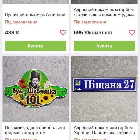
Адресний покажчик із гербом
Вуличний покажчик Античний
і табличкою з номером удома
Під замовлення
Під замовлення
438
695
₴
₴/комплект
Купити
Купити
Покажчик адрес оригінальної
Адресний покажчик з гербом
форми з портретом
України. Пластикова табличка