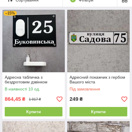
література
Музика
Психолог
Трудове
Хімія
–15%
навчання
Спорт
Медицина
Для дому і
Логопед
двору
Бібліотека
Вивіски
Адресні
Безпека
покажчики
Адресна табличка з
Адресний покажчик з гербом
бездротовим дзвінком
Вашого міста
В наявності 10 од.
Під замовлення
864,45
249
₴
₴
1 017 ₴
Купити
Купити