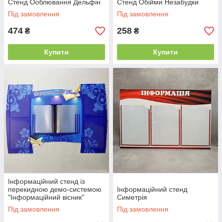
Стенд Ооблювання Дельфін
Стенд Обійми Незабудки
Під замовлення
Під замовлення
474
258
₴
₴
Купити
Купити
Інформаційний стенд із
перекидною демо-системою
Інформаційний стенд
"Інформаційний вісник"
Симетрія
Під замовлення
Під замовлення