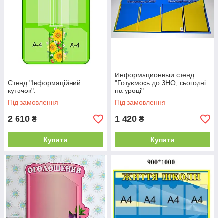
Информационный стенд
Стенд "Інформаційний
"Готуємось до ЗНО, сьогодні
куточок".
на уроці"
Під замовлення
Під замовлення
2 610
1 420
₴
₴
Купити
Купити