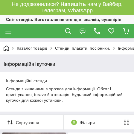
Не додзвонилися?
Напишіть
нам у Вайбер,
Телеграм, WhatsApp
Світ стендів. Виготовлення стендів, значків, сувенірів
Каталог товарів
Стенди, плакати, посібники.
Інформа
Інформаційні куточки
Інформаційні стенди.
Стенди з кишенями з оргскла для інформації. Обсяг і
привітування, torave й атестація. Будь-який інформаційний
куточок для кожної установи.
Сортування
0
Фільтри