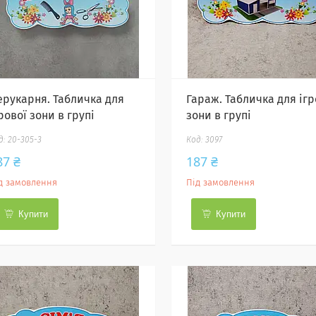
ерукарня. Табличка для
Гараж. Табличка для ігр
рової зони в групі
зони в групі
20-305-3
3097
87 ₴
187 ₴
д замовлення
Під замовлення
Купити
Купити