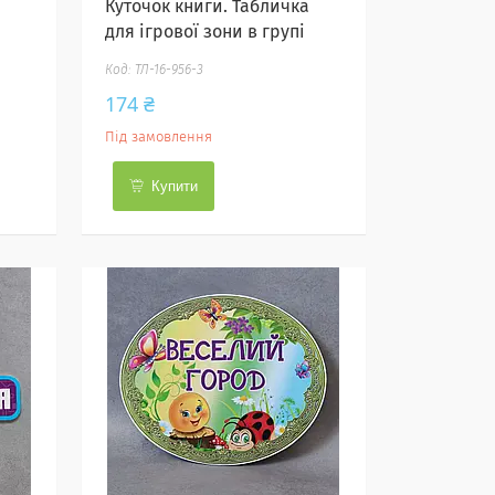
а
Куточок книги. Табличка
для ігрової зони в групі
ТЛ-16-956-3
174 ₴
Під замовлення
Купити