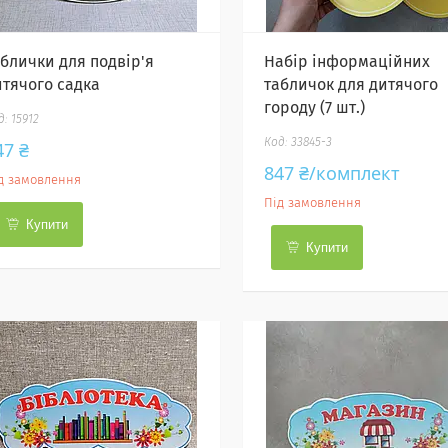
аблички для подвір'я
Набір інформаційних
итячого садка
табличок для дитячого
городу (7 шт.)
15912
33845-3
47 ₴
847 ₴/комплект
д замовлення
Під замовлення
Купити
Купити