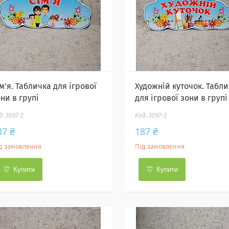
м'я. Табличка для ігрової
Художній куточок. Табл
ни в групі
для ігрової зони в групі
3097-2
3097-3
87 ₴
187 ₴
д замовлення
Під замовлення
Купити
Купити