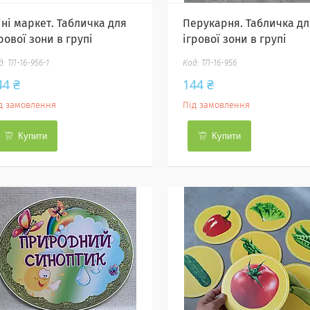
іні маркет. Табличка для
Перукарня. Табличка дл
рової зони в групі
ігрової зони в групі
ТЛ-16-956-1
ТЛ-16-956
44 ₴
144 ₴
д замовлення
Під замовлення
Купити
Купити