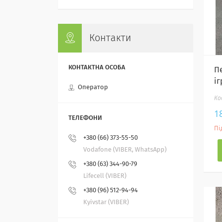
Контакти
П
іг
Оператор
1
Пі
+380 (66) 373-55-50
Vodafone (VIBER, WhatsApp)
+380 (63) 344-90-79
Lifecell (VIBER)
+380 (96) 512-94-94
Kyivstar (VIBER)