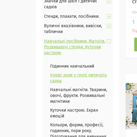
Значки для шкіл і дитячих
Ст
садків
Стенди, плакати, посібники.
1
Вуличні вказівники, вивіски,
Пі
таблички
Навчальні посібники. Магніти.
Розвиваючі стенди. Куточки
настрою
Годинник навчальний
Ігрові зони у групі дитячого
садка
Навчальні магніти. Тварини,
овочі, фрукти. Розвивальні
магнітики
Куточки настрою. Екран
емоцій
Кольори, форми, професії,
годинник, пори року.
Підготування для вивчення