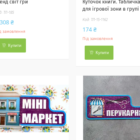
енд світ гри
Куточок книги. Табличк
для ігрової зони в групі
ТЛ-185
ТЛ-15-1162
 308 ₴
174 ₴
д замовлення
Під замовлення
Купити
Купити