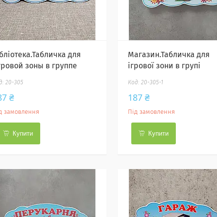
ібліотека.Табличка для
Магазин.Табличка для
гровой зоны в группе
ігрової зони в групі
20-305
20-305-1
87 ₴
187 ₴
д замовлення
Під замовлення
Купити
Купити