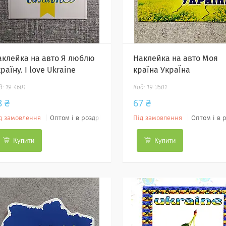
аклейка на авто Я люблю
Наклейка на авто Моя
раїну. I love Ukraine
країна УкраЇна
19-4601
19-3501
8 ₴
67 ₴
д замовлення
Оптом і в роздріб
Під замовлення
Оптом і в 
Купити
Купити