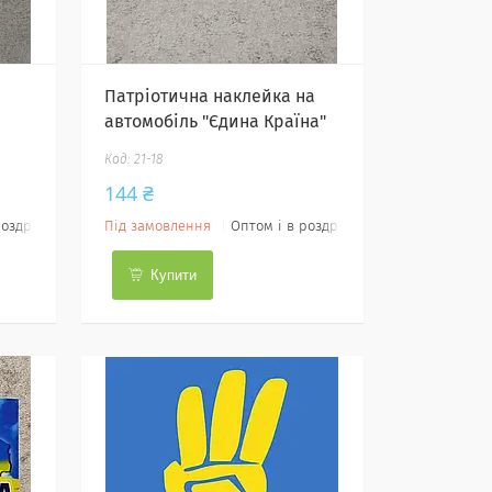
Патріотична наклейка на
автомобіль "Єдина Країна"
21-18
144 ₴
роздріб
Під замовлення
Оптом і в роздріб
Купити