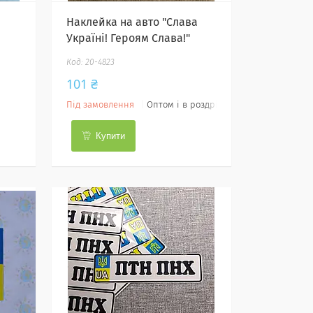
Наклейка на авто "Слава
Україні! Героям Слава!"
20-4823
101 ₴
Під замовлення
Оптом і в роздріб
Купити