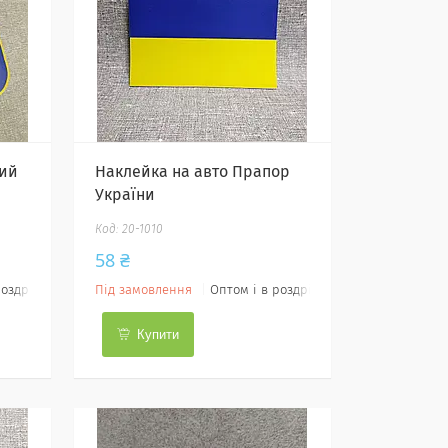
кий
Наклейка на авто Прапор
України
20-1010
58 ₴
роздріб
Під замовлення
Оптом і в роздріб
Купити