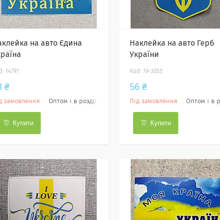
аклейка на авто Єдина
Наклейка на авто Герб
країна
України
14791
19-3855
8 ₴
56 ₴
д замовлення
Оптом і в роздріб
Під замовлення
Оптом і в 
Купити
Купити