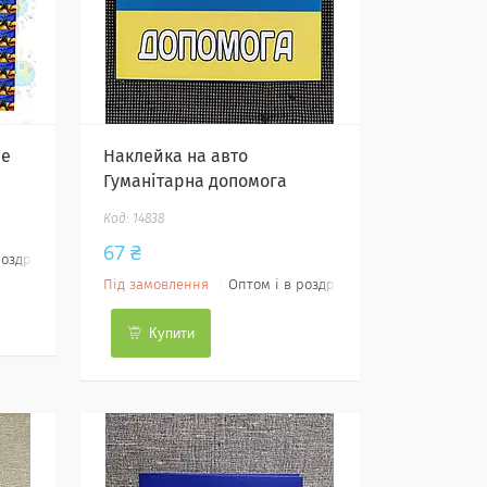
ne
Наклейка на авто
Гуманітарна допомога
14838
67 ₴
роздріб
Під замовлення
Оптом і в роздріб
Купити