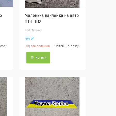
ю
Маленька наклейка на авто
ПТН ПНХ
19-2473
56 ₴
роздріб
Під замовлення
Оптом і в роздріб
Купити