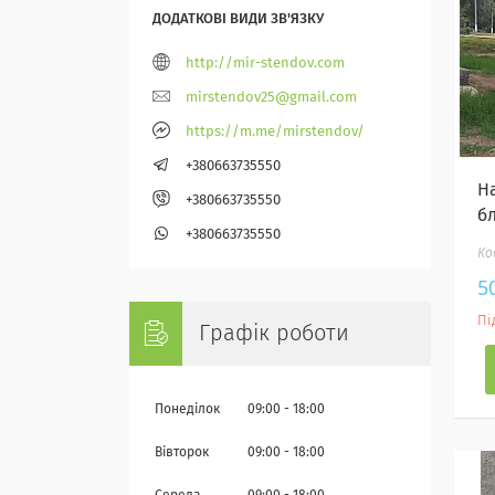
http://mir-stendov.com
mirstendov25@gmail.com
https://m.me/mirstendov/
+380663735550
Н
+380663735550
б
+380663735550
5
Пі
Графік роботи
Понеділок
09:00
18:00
Вівторок
09:00
18:00