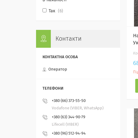
В наявності
Так
6
Н
Контакти
Ук
6
Оператор
Пі
+380 (66) 373-55-50
Vodafone (VIBER, WhatsApp)
+380 (63) 344-90-79
Lifecell (VIBER)
+380 (96) 512-94-94