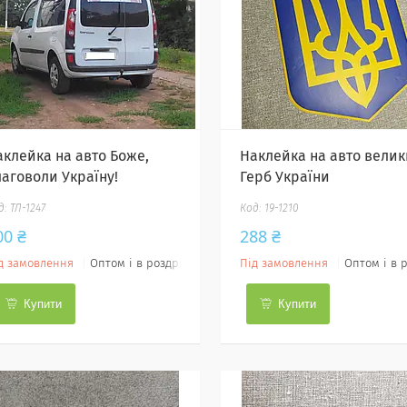
аклейка на авто Боже,
Наклейка на авто вели
лаговоли Україну!
Герб України
ТЛ-1247
19-1210
00 ₴
288 ₴
д замовлення
Оптом і в роздріб
Під замовлення
Оптом і в 
Купити
Купити