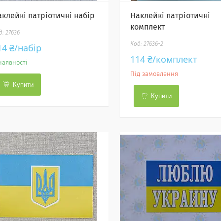
аклейкі патріотичні набір
Наклейкі патріотичні
комплект
27636
27636-2
14 ₴/набір
114 ₴/комплект
наявності
Під замовлення
Купити
Купити