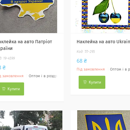
аклейка на авто Патріот
Наклейка на авто Ukrai
країни
ТЛ-295
19-4599
68 ₴
8 ₴
Під замовлення
Оптом і в 
д замовлення
Оптом і в роздріб
Купити
Купити