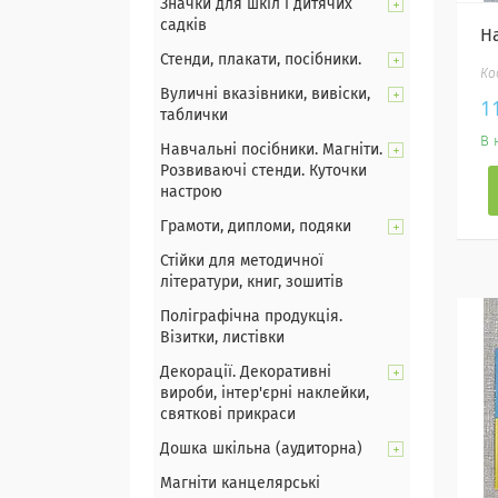
Значки для шкіл і дитячих
садків
Н
Стенди, плакати, посібники.
Вуличні вказівники, вивіски,
1
таблички
В 
Навчальні посібники. Магніти.
Розвиваючі стенди. Куточки
настрою
Грамоти, дипломи, подяки
Стійки для методичної
літератури, книг, зошитів
Поліграфічна продукція.
Візитки, листівки
Декорації. Декоративні
вироби, інтер'єрні наклейки,
святкові прикраси
Дошка шкільна (аудиторна)
Магніти канцелярські