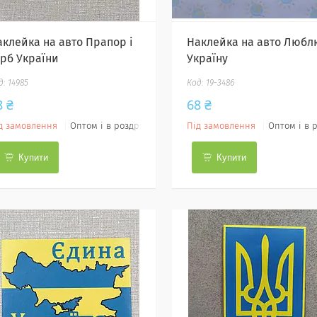
аклейка на авто Прапор і
Наклейка на авто Любл
ерб України
Україну
14985
19-3486
8 ₴
68 ₴
д замовлення
Оптом і в роздріб
Під замовлення
Оптом і в 
Купити
Купити