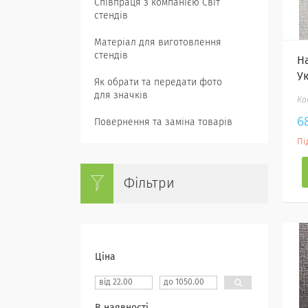
Співпраця з компанією Світ
стендів
Матеріал для виготовлення
стендів
Н
У
Як обрати та передати фото
для значків
6
Повернення та заміна товарів
Пі
Фільтри
Ціна