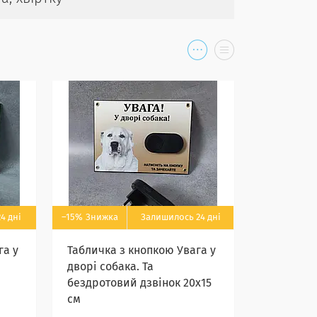
4 дні
–15%
Залишилось 24 дні
га у
Табличка з кнопкою Увага у
дворі собака. Та
бездротовий дзвінок 20х15
см