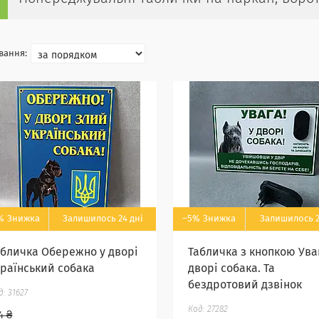
%
Залишилось 24 дні
–5%
Залишилось 2
абличка Обережно у дворі
Табличка з кнопкою Ува
країнський собака
дворі собака. Та
бездротовий дзвінок
31627
27282
4 ₴