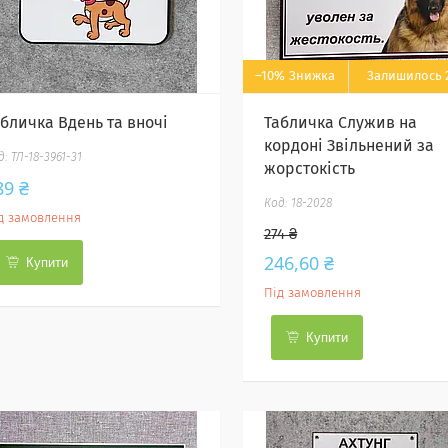
–10%
Залишилось 2
абличка Вдень та вночі
Табличка Служив на
кордоні Звільнений за
ТЛ-18-3961-31
жорстокість
89 ₴
18-2028
д замовлення
274 ₴
246,60 ₴
Купити
Під замовлення
Купити