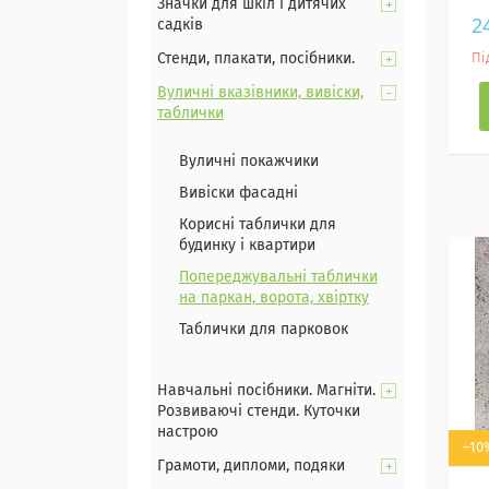
Значки для шкіл і дитячих
2
садків
Стенди, плакати, посібники.
Пі
Вуличні вказівники, вивіски,
таблички
Вуличні покажчики
Вивіски фасадні
Корисні таблички для
будинку і квартири
Попереджувальні таблички
на паркан, ворота, хвіртку
Таблички для парковок
Навчальні посібники. Магніти.
Розвиваючі стенди. Куточки
настрою
–10
Грамоти, дипломи, подяки