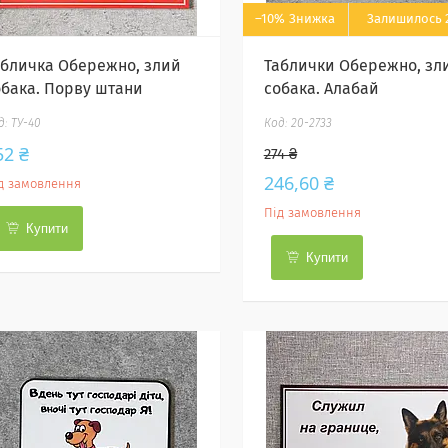
–10%
Залишилось 2
абличка Обережно, злий
Таблички Обережно, зл
обака. Порву штани
собака. Алабай
ТУ-40
20-2733
52 ₴
274 ₴
246,60 ₴
д замовлення
Під замовлення
Купити
Купити