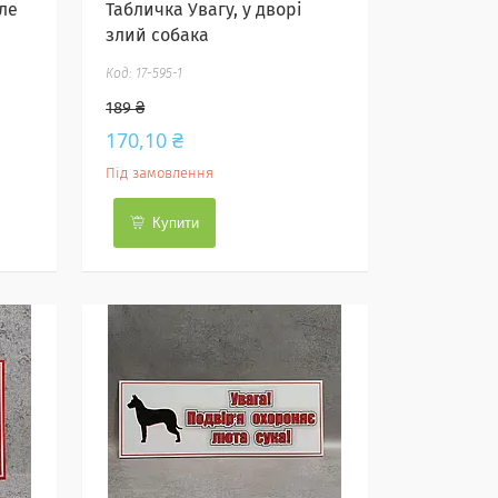
ле
Табличка Увагу, у дворі
злий собака
17-595-1
189 ₴
170,10 ₴
Під замовлення
Купити