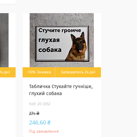
4 дні
–10%
Залишилось 24 дні
Табличка Стукайте гучніше,
глухий собака
20-2052
274 ₴
246,60 ₴
Під замовлення