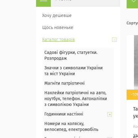
Хочу дешевше
Щось новеньке
Каталог товарів
Садові фігурки, статуетки.
Розпродаж
Значки з символами України
та міст України
Магніти патріотичні
Наклейки патріотичні на авто,
–10
ноутбук, телефон. Автоналіпки
з символікою України
Т
Годинники настінні
у
Номери на коляску,
велосипед, електромобіль
27