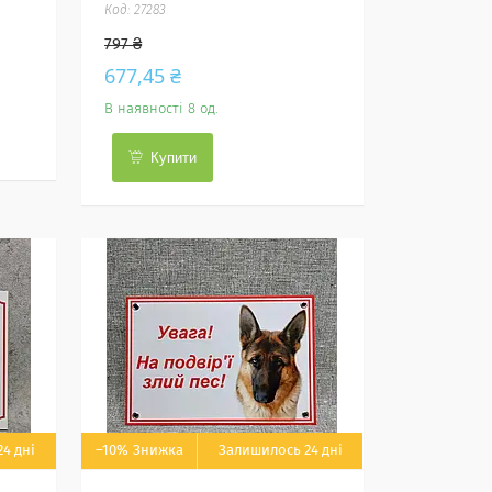
27283
797 ₴
677,45 ₴
В наявності 8 од.
Купити
4 дні
–10%
Залишилось 24 дні