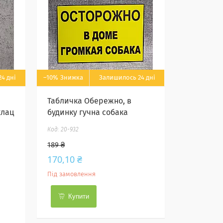
4 дні
–10%
Залишилось 24 дні
н
Табличка Обережно, в
клац
будинку гучна собака
20-932
189 ₴
170,10 ₴
Під замовлення
Купити