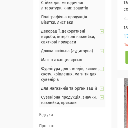
Т
Стійки для методичної
літератури, книг, зошитів
с
Поліграфічна продукція.
Візитки, листівки
18
Декорації. Декоративні
1
вироби, інтер'єрні наклейки,
святкові прикраси
Пі
Дошка шкільна (аудиторна)
Магніти канцелярські
Фурнітура для стендів, кишені,
скотч, кріплення, магніти для
сувенірів
Для магазинів та організацій
Сувенірна продукція, значки,
наклейки, приколи
Відгуки
Про нас