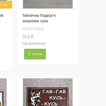
4 дні
ий
Табличка Подвір'я
охороняє сука
ТЛ-17-632-8
312 ₴
Під замовлення
Купити