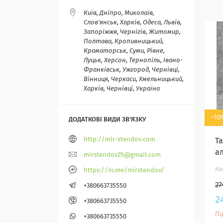
Київ, Дніпро, Миколаїв,
Слов'янськ, Харків, Одеса, Львів,
Запоріжжя, Чернігів, Житомир,
Полтава, Кропивницький,
Краматорськ, Суми, Рівне,
Луцьк, Херсон, Тернопіль, Івано-
Франківськ, Ужгород, Чернівці,
Вінниця, Черкаси, Хмельницький,
Харків, Чернівці, Україна
–10
http://mir-stendov.com
Т
а
mirstendov25@gmail.com
https://m.me/mirstendov/
27
+380663735550
2
+380663735550
Пі
+380663735550