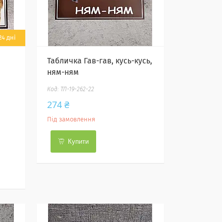
4 дні
Табличка Гав-гав, кусь-кусь,
ням-ням
ТЛ-19-262-22
274 ₴
Під замовлення
Купити