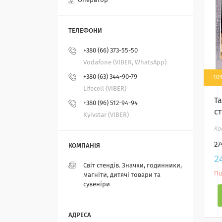
Оператор
+380 (66) 373-55-50
Vodafone (VIBER, WhatsApp)
+380 (63) 344-90-79
–10
Lifecell (VIBER)
Т
+380 (96) 512-94-94
с
Kyivstar (VIBER)
27
2
Світ стендів. Значки, годинники,
Пі
магніти, дитячі товари та
сувеніри