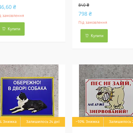
840 ₴
46,60 ₴
798 ₴
д замовлення
Під замовлення
Купити
Купити
%
Залишилось 24 дні
–10%
Залишилось 2