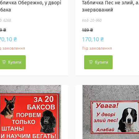
абличка Обережно, у дворі
Табличка Пес не злий, а
обака
знервований
6268
20-960
9 ₴
189 ₴
70,10 ₴
170,10 ₴
д замовлення
Під замовлення
Купити
Купити