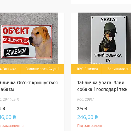
%
Залишилось 24 дні
–10%
Залишилось 2
абличка Об'єкт кришується
Табличка Увага! Злий
лабаєм
собака і господарі теж
20-1403-11
20917
4 ₴
274 ₴
46,60 ₴
246,60 ₴
д замовлення
Під замовлення