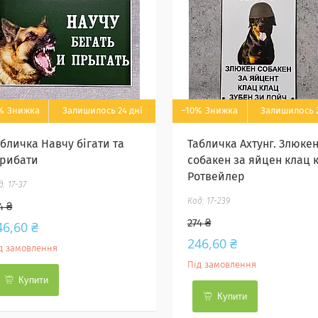
%
Залишилось 24 дні
–10%
Залишилось 2
абличка Навчу бігати та
Табличка Ахтунг. Злюке
трибати
собакен за яйцен клац 
Ротвейлер
17-37
17-239
4 ₴
274 ₴
46,60 ₴
246,60 ₴
д замовлення
Під замовлення
Купити
Купити