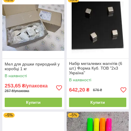
Набір металевих магнітів (6
Мел для дошки природний у
шт.) Форма Куб. ТОВ "2х3
коробці 1 кг
Україна"
В наявності
В наявності
253,65
₴/упаковка
642,20
₴
676 ₴
267 ₴/упаковка
Купити
Купити
–5%
–5%