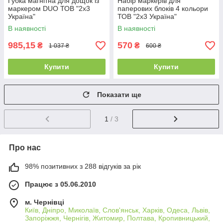
Губка магнітна для дощок із
Набір маркерів для
маркером DUO ТОВ "2х3
паперових блоків 4 кольори
Україна"
ТОВ "2х3 Україна"
В наявності
В наявності
985,15
570
₴
₴
1 037 ₴
600 ₴
Купити
Купити
Показати ще
1
/ 3
Про нас
98% позитивних з 288 відгуків за рік
Працює з 05.06.2010
м. Чернівці
Київ, Дніпро, Миколаїв, Слов'янськ, Харків, Одеса, Львів,
Запоріжжя, Чернігів, Житомир, Полтава, Кропивницький,