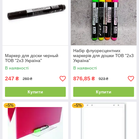
Набір флуоресцентних
Маркер для доски черный
маркерів для дошки ТОВ "2х3
ТОВ "2х3 Україна"
Україна"
В наявності
В наявності
247
876,85
₴
₴
260 ₴
923 ₴
Купити
Купити
–5%
–5%