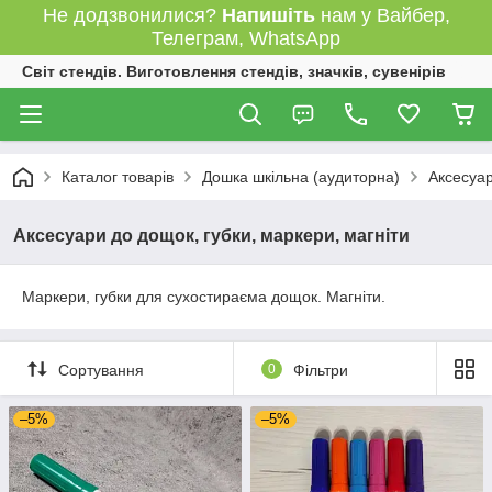
Не додзвонилися?
Напишіть
нам у Вайбер,
Телеграм, WhatsApp
Світ стендів. Виготовлення стендів, значків, сувенірів
Каталог товарів
Дошка шкільна (аудиторна)
Аксесуар
Аксесуари до дощок, губки, маркери, магніти
Маркери, губки для сухостираєма дощок. Магніти.
Сортування
0
Фільтри
–5%
–5%