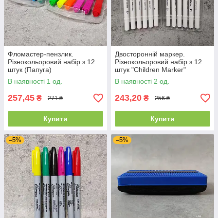
Фломастер-пензлик.
Двосторонній маркер.
Різнокольоровий набір з 12
Різнокольоровий набір з 12
штук (Папуга)
штук "Children Marker"
В наявності 1 од.
В наявності 2 од.
257,45
243,20
₴
₴
271 ₴
256 ₴
Купити
Купити
–5%
–5%