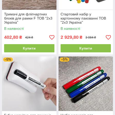
Тримачі для фліпчартних
Стартовий набір у
блоків для рамки F ТОВ "2х3
картонному пакованні ТОВ
Україна"
"2х3 Україна"
В наявності
В наявності
402,80
2 929,80
₴
₴
424 ₴
3 084 ₴
Купити
Купити
–5%
–5%