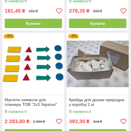
В наявності
В наявності
181,45
278,35
₴
₴
191 ₴
293 ₴
Купити
Купити
–5%
–5%
Магнітні символи для
Крейда для дошки природна
планера ТОВ "2х3 Україна"
у коробці 2 кг
В наявності
В наявності
2 283,80
393,30
₴
₴
2 404 ₴
414 ₴