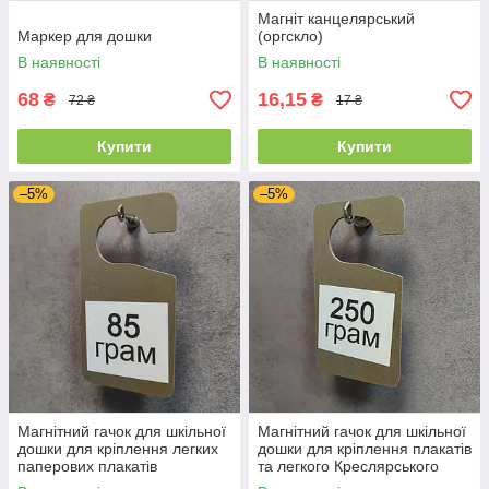
Магніт канцелярський
Маркер для дошки
(оргскло)
В наявності
В наявності
68
16,15
₴
₴
72 ₴
17 ₴
Купити
Купити
–5%
–5%
Магнітний гачок для шкільної
Магнітний гачок для шкільної
дошки для кріплення легких
дошки для кріплення плакатів
паперових плакатів
та легкого Креслярського
приладдя