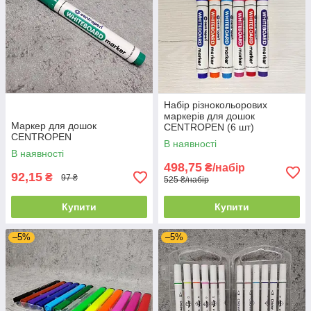
Набір різнокольорових
маркерів для дошок
Маркер для дошок
CENTROPEN (6 шт)
CENTROPEN
В наявності
В наявності
498,75
₴/набір
92,15
₴
97 ₴
525 ₴/набір
Купити
Купити
–5%
–5%