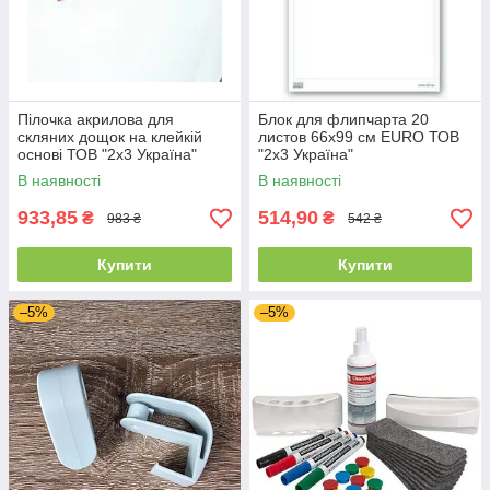
Пілочка акрилова для
Блок для флипчарта 20
скляних дощок на клейкій
листов 66х99 см EURO ТОВ
основі ТОВ "2х3 Україна"
"2х3 Україна"
В наявності
В наявності
933,85
514,90
₴
₴
983 ₴
542 ₴
Купити
Купити
–5%
–5%