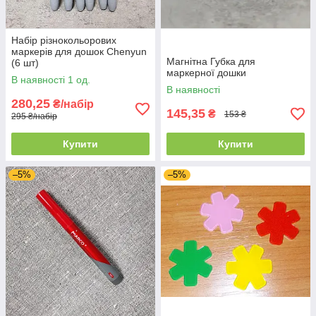
Набір різнокольорових
маркерів для дошок Chenyun
Магнітна Губка для
(6 шт)
маркерної дошки
В наявності 1 од.
В наявності
280,25
₴/набір
145,35
₴
153 ₴
295 ₴/набір
Купити
Купити
–5%
–5%