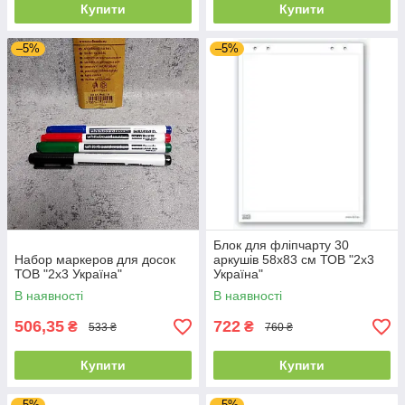
Купити
Купити
–5%
–5%
Блок для фліпчарту 30
Набор маркеров для досок
аркушів 58х83 см ТОВ "2х3
ТОВ "2х3 Україна"
Україна"
В наявності
В наявності
506,35
722
₴
₴
533 ₴
760 ₴
Купити
Купити
–5%
–5%