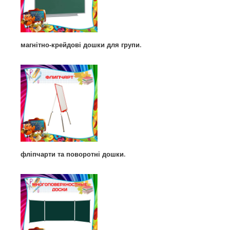
магнітно-крейдові дошки для групи
.
фліпчарти та поворотні дошки
.