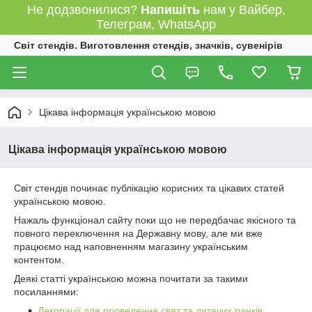
Не додзвонилися?
Напишіть
нам у Вайбер,
Телеграм, WhatsApp
Світ стендів. Виготовлення стендів, значків, сувенірів
Цікава інформація українською мовою
Цікава інформація українською мовою
Світ стендів починає публікацію корисних та цікавих статей
українською мовою.
Нажаль функціонал сайту поки що не передбачає якісного та
повного переключення на Державну мову, але ми вже
працюємо над наповненням магазину українським
контентом.
Деякі статті українською можна почитати за такими
посиланнями:
Декорації для проведення свят та дитячих ранків