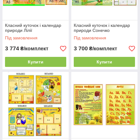
Класний куточок і календар
Класний куточок і календар
природи Лілії
природи Сонечко
Під замовлення
Під замовлення
3 774
3 700
₴/комплект
₴/комплект
Купити
Купити