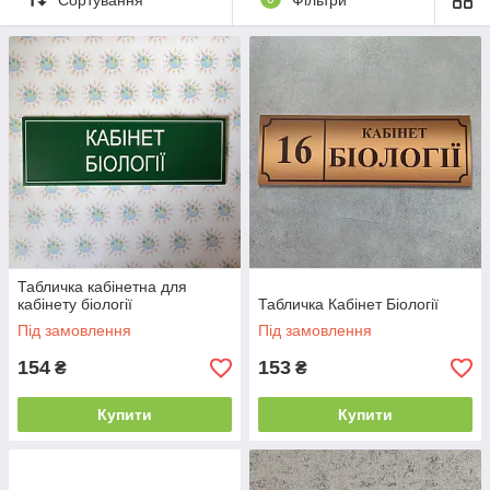
література
Музика
Психолог
Працьове
Хімія
навчання
Спорт
Медицина
Для дому та
Логопед
двору
Бібліотека
Вивіски
Адресні
Безпека
покажчики
Табличка кабінетна для
кабінету біології
Табличка Кабінет Біології
Під замовлення
Під замовлення
154
153
₴
₴
Купити
Купити