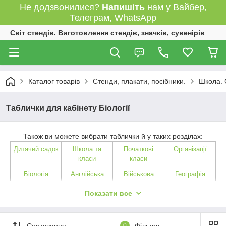
Не додзвонилися?
Напишіть
нам у Вайбер,
Телеграм, WhatsApp
Світ стендів. Виготовлення стендів, значків, сувенірів
Каталог товарів
Стенди, плакати, посібники.
Школа. 
Таблички для кабінету Біології
Також ви можете вибрати таблички й у таких розділах:
Дитячий садок
Школа та
Початкові
Організації
класи
класи
Біологія
Англійська
Військова
Географія
мова
підготовка
Показати все
Історія
Інформатика
Українська
Культура
література
Математика
Німецька мова
Засувна
Физика
Сортування
0
Фільтри