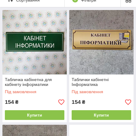
література
Музика
Психолог
Трудове
Хімія
навчання
Спорт
Медицина
Для дому і
Логопед
двору
Бібліотека
Вивіски
Адресні
Безпека
покажчики
Табличка кабінетна для
Таблички кабінетні
кабінету інформатики
Інформатика
Під замовлення
Під замовлення
154
154
₴
₴
Купити
Купити