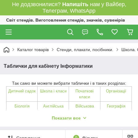
Не додзвонилися?
Напишіть
нам у Вайбер,
Телеграм, WhatsApp
Світ стендів. Виготовлення стендів, значків, сувенірів
Каталог товарів
Стенди, плакати, посібники.
Школа. 
Таблички для кабінету Інформатики
Так само ви можете вибрати таблички і в таких розділах:
Дитячий садок
Школа і класи
Початкові
Організації
класи
Біологія
Англійська
Військова
Географія
мова
підготовка
Показати все
Історія
Інформатика
Українська
Культура
література
Математика
Німецька мова
Зарубіжна
Фізика
Сортування
0
Фільтри