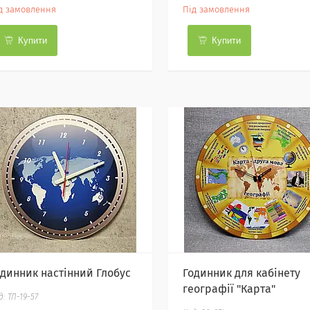
д замовлення
Під замовлення
Купити
Купити
одинник настінний Глобус
Годинник для кабінету
географії "Карта"
ТЛ-19-57