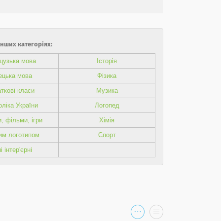
інших категоріях:
цузька мова
Історія
ецька мова
Фізика
ткові класи
Музика
ліка України
Логопед
, фільми, ігри
Хімія
им логотипом
Спорт
і інтер'єрні