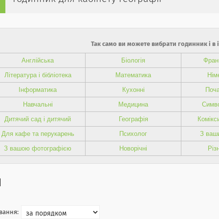
Так само ви можете вибрати годинник і в 
Англійська
Біологія
Фран
Література і бібліотека
Математика
Нім
Інформатика
Кухонні
Поча
Навчальні
Медицина
Симво
Дитячий сад і дитячий
Географія
Комікси
Для кафе та перукарень
Психолог
З ваш
З вашою фотографією
Новорічні
Різн