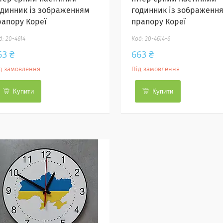
одинник із зображенням
годинник із зображенн
рапору Кореї
прапору Кореї
20-4614
20-4614-6
63 ₴
663 ₴
д замовлення
Під замовлення
Купити
Купити