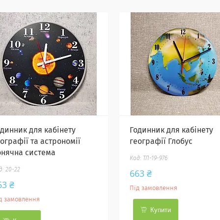
одинник для кабінету
Годинник для кабінету
ографії та астрономії
географії Глобус
онячна система
ТЛ-19-976
20-22
663 ₴
63 ₴
Під замовлення
д замовлення
Купити