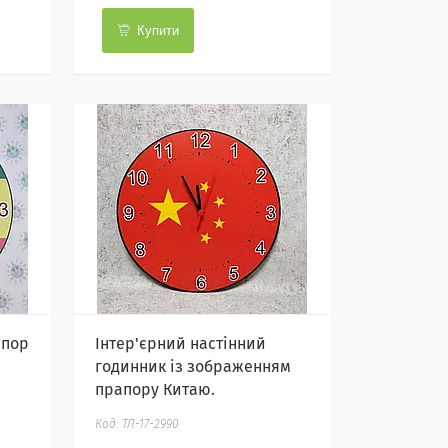
Купити
апор
Інтер'єрний настінний
годинник із зображенням
прапору Китаю.
ТЛ-17-2990