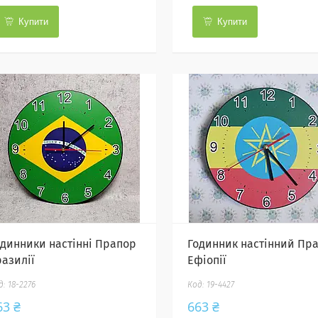
Купити
Купити
одинники настінні Прапор
Годинник настінний Пр
разилії
Ефіопії
18-2276
19-4427
63 ₴
663 ₴