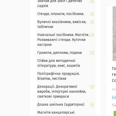
Значки для шкіл і дитячих
садків
Стенди, плакати, посібники.
Вуличні вказівники, вивіски,
таблички
Навчальні посібники. Магніти.
Розвиваючі стенди. Куточки
настрою
Грамоти, дипломи, подяки
Стійки для методичної
літератури, книг, зошитів
Г
Поліграфічна продукція.
ге
Візитки, листівки
С
Декорації. Декоративні
вироби, інтер'єрні наклейки,
6
святкові прикраси
Дошка шкільна (аудиторна)
Пі
Магніти канцелярські