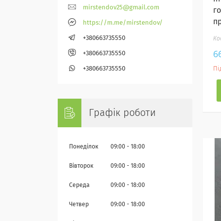
mirstendov25@gmail.com
г
п
https://m.me/mirstendov/
+380663735550
6
+380663735550
Пі
+380663735550
Графік роботи
Понеділок
09:00
18:00
Вівторок
09:00
18:00
Середа
09:00
18:00
Четвер
09:00
18:00