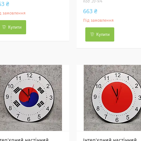
20-974
63 ₴
663 ₴
д замовлення
Під замовлення
Купити
Купити
нтер'єрний настінний
Інтер'єрний настінний