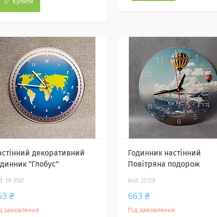
Купити
астінний декоративний
Годинник настінний
одинник "Глобус"
Повітряна подорож
19-3561
25129
63 ₴
663 ₴
д замовлення
Під замовлення