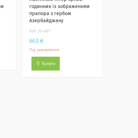
ям
годинник із зображенням
прапора з гербом
Азербайджану
20-4927
663 ₴
Під замовлення
Купити