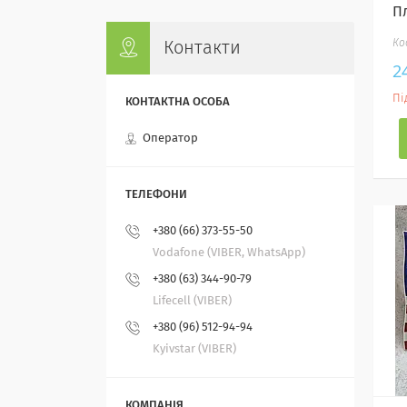
П
Контакти
2
Пі
Оператор
+380 (66) 373-55-50
Vodafone (VIBER, WhatsApp)
+380 (63) 344-90-79
Lifecell (VIBER)
+380 (96) 512-94-94
Kyivstar (VIBER)