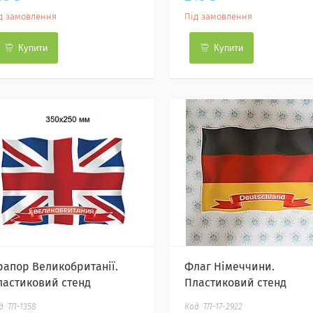
д замовлення
Під замовлення
Купити
Купити
рапор Великобританії.
Флаг Німеччини.
ластиковий стенд
Пластиковий стенд
ТЛ-1358
ТЛ-17-2922