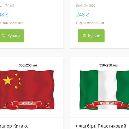
ТЛ-1361
19-4860
48 ₴
248 ₴
д замовлення
Під замовлення
Купити
Купити
рапор Китаю.
Флагбірі. Пластиковий