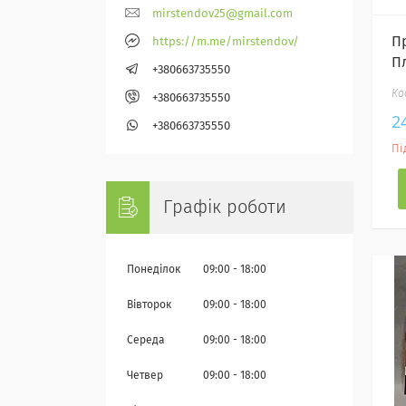
mirstendov25@gmail.com
П
https://m.me/mirstendov/
П
+380663735550
+380663735550
2
+380663735550
Пі
Графік роботи
Понеділок
09:00
18:00
Вівторок
09:00
18:00
Середа
09:00
18:00
Четвер
09:00
18:00