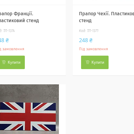
рапор Франції.
Прапор Чехії. Пластико
ластиковий стенд
стенд
ТЛ-1374
ТЛ-1371
48 ₴
248 ₴
д замовлення
Під замовлення
Купити
Купити