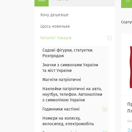
Хочу дешевше
Щось новеньке
Каталог товарів
Садові фігурки, статуетки.
Розпродаж
Значки з символами України
та міст України
Магніти патріотичні
Наклейки патріотичні на авто,
ноутбук, телефон. Автоналіпки
з символікою України
П
Годинники настінні
П
Номери на коляску,
велосипед, електромобіль
2