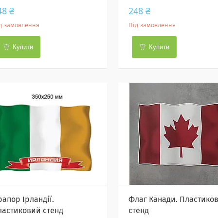
48 ₴
248 ₴
д замовлення
Під замовлення
Купити
Купити
рапор Ірландії.
Флаг Канади. Пластико
ластиковий стенд
стенд