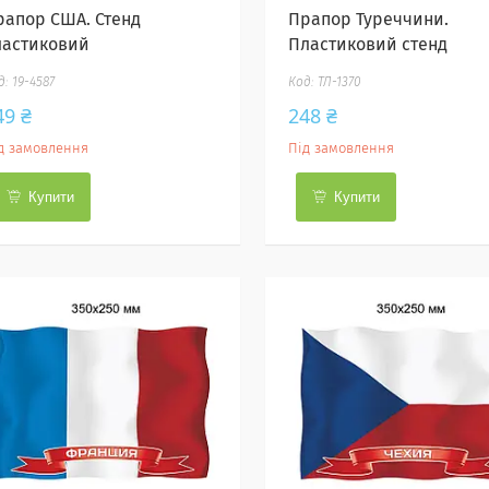
рапор США. Стенд
Прапор Туреччини.
ластиковий
Пластиковий стенд
19-4587
ТЛ-1370
49 ₴
248 ₴
д замовлення
Під замовлення
Купити
Купити