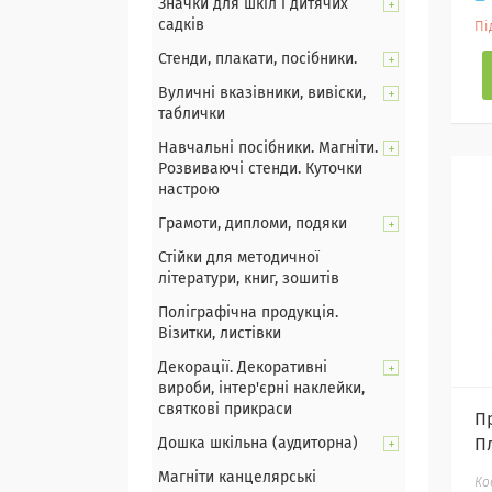
Значки для шкіл і дитячих
садків
Пі
Стенди, плакати, посібники.
Вуличні вказівники, вивіски,
таблички
Навчальні посібники. Магніти.
Розвиваючі стенди. Куточки
настрою
Грамоти, дипломи, подяки
Стійки для методичної
літератури, книг, зошитів
Поліграфічна продукція.
Візитки, листівки
Декорації. Декоративні
вироби, інтер'єрні наклейки,
святкові прикраси
П
Дошка шкільна (аудиторна)
П
Магніти канцелярські