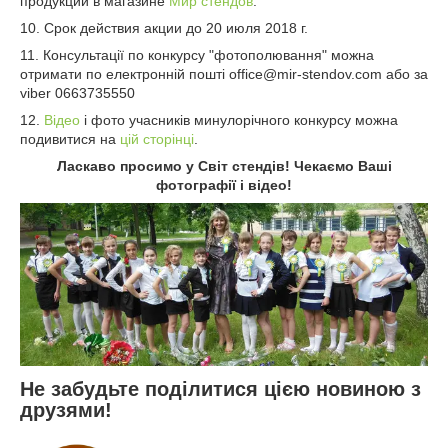
продукции в магазине
Мир стендов
.
10. Срок действия акции до 20 июля 2018 г.
11. Консультації по конкурсу "фотополювання" можна
отримати по електронній пошті
office@mir-stendov.com
або за
viber 0663735550
12.
Відео
і фото учасників минулорічного конкурсу можна
подивитися на
цій сторінці
.
Ласкаво просимо у Світ стендів! Чекаємо Ваші
фотографії і відео!
Не забудьте поділитися цією новиною з
друзями!