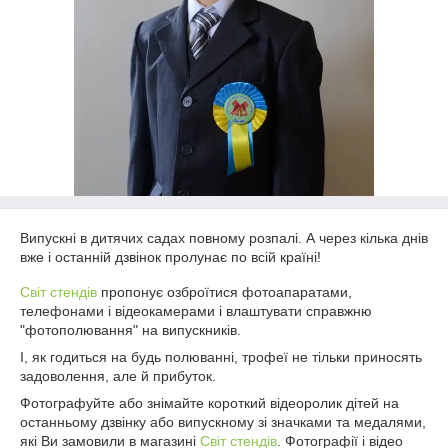
Випускні в дитячих садах повному розпалі. А через кілька днів
вже і останній дзвінок пролунає по всій країні!
Світ стендів
пропонує озброїтися фотоапаратами,
телефонами і відеокамерами і влаштувати справжню
"фотополювання" на випускників.
І, як годиться на будь полюванні, трофеї не тільки приносять
задоволення, але й прибуток.
Фотографуйте або знімайте короткий відеоролик дітей на
останньому дзвінку або випускному зі значками та медалями,
які Ви замовили в магазині
Світ стендів
. Фотографії і відео