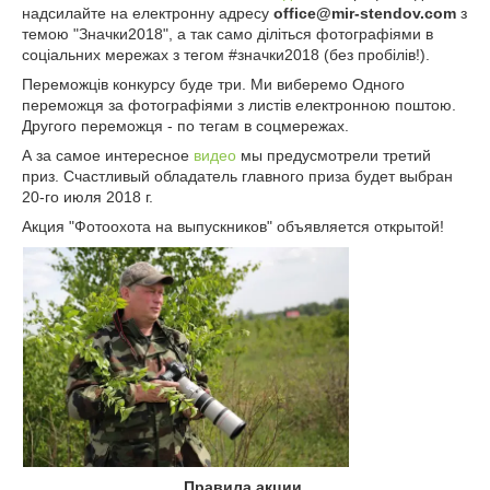
надсилайте на електронну адресу
office@mir-stendov.com
з
темою "Значки2018", а так само діліться фотографіями в
соціальних мережах з тегом #значки2018 (без пробілів!).
Переможців конкурсу буде три. Ми виберемо Одного
переможця за фотографіями з листів електронною поштою.
Другого переможця - по тегам в соцмережах.
А за самое интересное
видео
мы предусмотрели третий
приз. Счастливый обладатель главного приза будет выбран
20-го июля 2018 г.
Акция "Фотоохота на выпускников" объявляется открытой!
Правила акции.