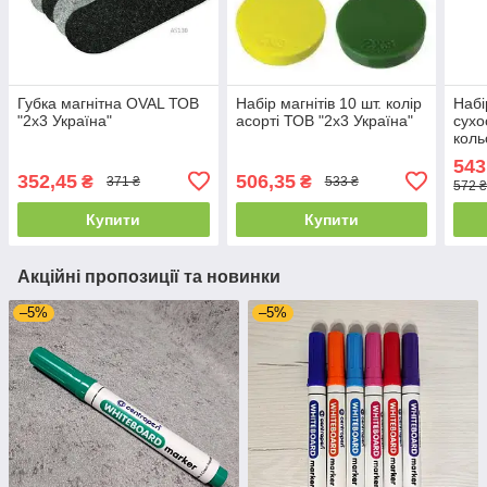
Губка магнітна OVAL ТОВ
Набір магнітів 10 шт. колір
Набі
"2х3 Україна"
асорті ТОВ "2х3 Україна"
сухо
коль
543
352,45
506,35
₴
₴
371 ₴
533 ₴
572 ₴
Купити
Купити
Акційні пропозиції та новинки
–5%
–5%