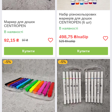
Набір різнокольорових
маркерів для дошок
Маркер для дошок
CENTROPEN (6 шт)
CENTROPEN
В наявності
В наявності
498,75
₴/набір
92,15
₴
97 ₴
525 ₴/набір
Купити
Купити
–5%
–5%