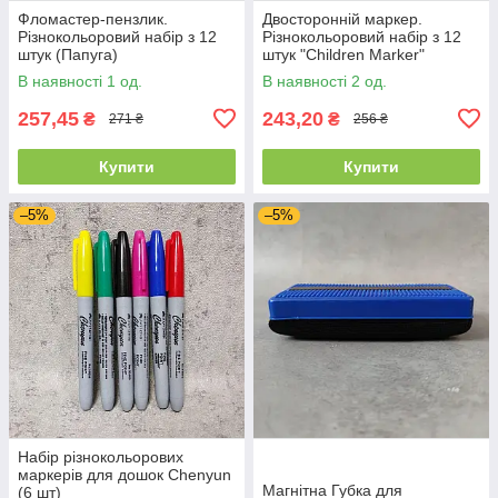
Фломастер-пензлик.
Двосторонній маркер.
Різнокольоровий набір з 12
Різнокольоровий набір з 12
штук (Папуга)
штук "Children Marker"
В наявності 1 од.
В наявності 2 од.
257,45
243,20
₴
₴
271 ₴
256 ₴
Купити
Купити
–5%
–5%
Набір різнокольорових
маркерів для дошок Chenyun
Магнітна Губка для
(6 шт)