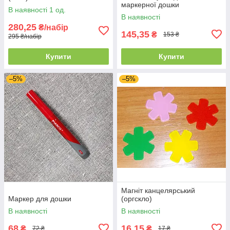
маркерної дошки
В наявності 1 од.
В наявності
280,25
₴/набір
145,35
₴
153 ₴
295 ₴/набір
Купити
Купити
–5%
–5%
Магніт канцелярський
Маркер для дошки
(оргскло)
В наявності
В наявності
68
16,15
₴
₴
72 ₴
17 ₴