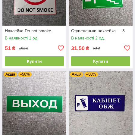
Наклейка Do not smoke
Ступененьки наклейка — 3
В наявності 1 од.
В наявності 2 од.
51
31,50
₴
₴
102 ₴
63 ₴
Купити
Купити
Акція
–50%
Акція
–50%