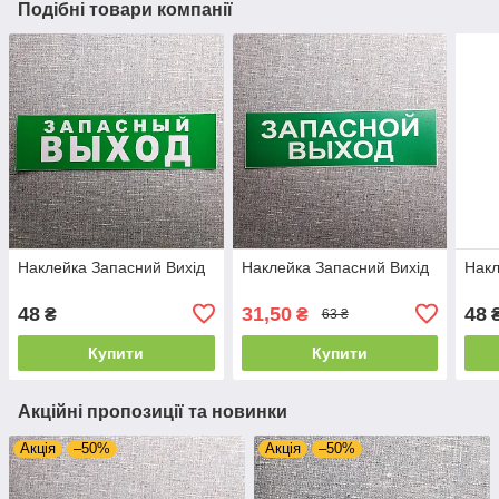
Подібні товари компанії
Наклейка Запасний Вихід
Наклейка Запасний Вихід
Накл
48
31,50
48
₴
₴
63 ₴
Купити
Купити
Акційні пропозиції та новинки
Акція
–50%
Акція
–50%