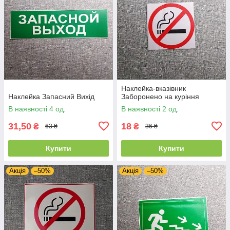
Наклейка-вказівник
Наклейка Запасний Вихід
Заборонено на куріння
В наявності 4 од.
В наявності 2 од.
31,50
18
₴
₴
63 ₴
36 ₴
Купити
Купити
Акція
–50%
Акція
–50%