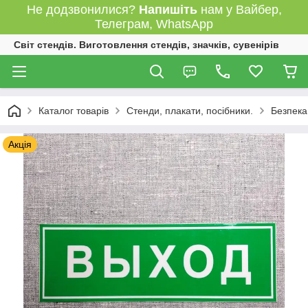
Не додзвонилися?
Напишіть
нам у Вайбер,
Телеграм, WhatsApp
Світ стендів. Виготовлення стендів, значків, сувенірів
Каталог товарів
Стенди, плакати, посібники.
Безпека
Акція