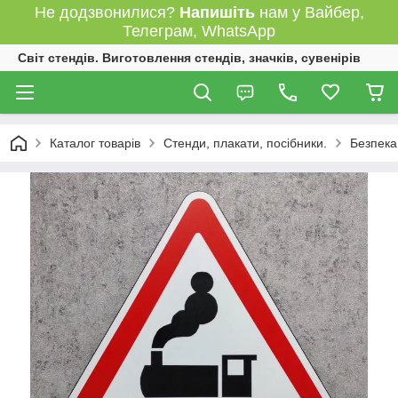
Не додзвонилися?
Напишіть
нам у Вайбер,
Телеграм, WhatsApp
Світ стендів. Виготовлення стендів, значків, сувенірів
Каталог товарів
Стенди, плакати, посібники.
Безпека