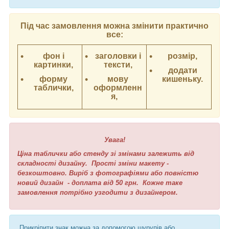
Під час замовлення можна змінити практично
все:
фон і
заголовки і
розмір,
картинки,
тексти,
додати
форму
мову
кишеньку.
таблички,
оформленн
я,
Увага!
Ціна таблички або стенду зі змінами залежить від
складності дизайну. Прості зміни макету -
безкоштовно. Виріб з фотографіями або повністю
новий дизайн - доплата від 50 грн. Кожне таке
замовлення потрібно узгодити з дизайнером.
Прикріпити знак можна за допомогою шурупів або