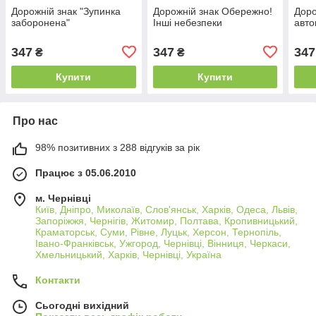
Дорожній знак "Зупинка
Дорожній знак Обережно!
Доро
заборонена"
Інші небезпеки
авто
347
347
347
₴
₴
Купити
Купити
Про нас
98% позитивних з 288 відгуків за рік
Працює з 05.06.2010
м. Чернівці
Київ, Дніпро, Миколаїв, Слов'янськ, Харків, Одеса, Львів,
Запоріжжя, Чернігів, Житомир, Полтава, Кропивницький,
Краматорськ, Суми, Рівне, Луцьк, Херсон, Тернопіль,
Івано-Франківськ, Ужгород, Чернівці, Вінниця, Черкаси,
Хмельницький, Харків, Чернівці, Україна
Контакти
Сьогодні вихідний