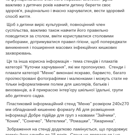
важливо з дитячих років навчити дитину берегти своє
здоров'я, раціонально і вчасно харчуватися, вести здоровий
спосіб життя.
Щоб з дитини виріс культурний, повноцінний член
суспільства, важливо також навчити його правильно
поводитися за столом, вміти користуватися столовими
приборами, дотримуватися правил гігієни, щоб попереджати
виникнення і поширення масових інфекційних кишкових
захворювань.
Ця та інша корисна інформація - тема стендів і плакатів
категорії "Куточки харчування", які ми пропонуємо. Стенди і
плакати категорії "Меню" виконані яскраво, барвисто, багато
проілюстровані фотографіями і малюнками і можуть стати не
тільки інформативним полем для школярів, батьків і
вихованців, а й прикрасою інтер'єру шкільної їдальні, групи
або дитячого садка.
Пластиковий інформаційний стенд "Меню" розміром 240х270
мм обладнаний кишенею формату А6 для розміщення
інформації.Добре підійде для груп з назвами "Зайчики",
"Коник", "Сонечко", "Метелики", "Ромашки", "Хмаринка".
Зображення на стенді додатково ламінується, що продовжує
термін його служби до 15 років. Стенд не дряпається і не