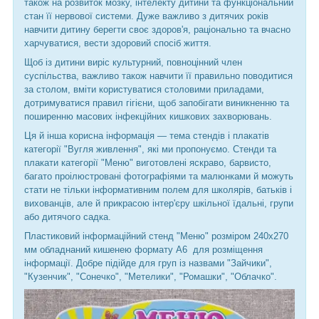
також на розвиток мозку, інтелекту дитини та функціональний
стан її нервової системи. Дуже важливо з дитячих років
навчити дитину берегти своє здоров'я, раціонально та вчасно
харчуватися, вести здоровий спосіб життя.
Щоб із дитини виріс культурний, повноцінний член
суспільства, важливо також навчити її правильно поводитися
за столом, вміти користуватися столовими приладами,
дотримуватися правил гігієни, щоб запобігати виникненню та
поширенню масових інфекційних кишкових захворювань.
Ця й інша корисна інформація — тема стендів і плакатів
категорії "Вугля живлення", які ми пропонуємо. Стенди та
плакати категорії "Меню" виготовлені яскраво, барвисто,
багато проілюстровані фотографіями та малюнками й можуть
стати не тільки інформативним полем для школярів, батьків і
вихованців, але й прикрасою інтер'єру шкільної їдальні, групи
або дитячого садка.
Пластиковий інформаційний стенд "Меню" розміром 240х270
мм обладнаний кишенею формату А6 для розміщення
інформації. Добре підійде для груп із назвами "Зайчики",
"Кузенчик", "Сонечко", "Метелики", "Ромашки", "Облачко".