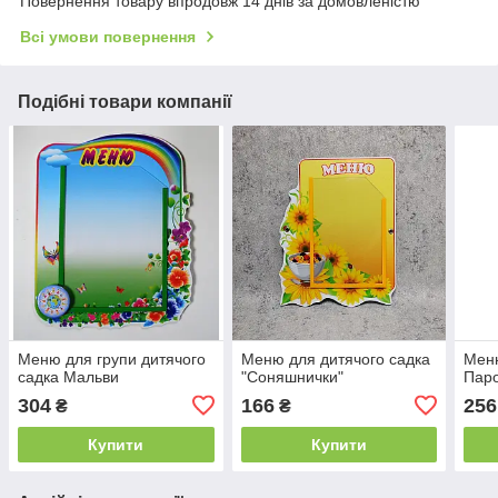
Повернення товару впродовж 14 днів за домовленістю
Всі умови повернення
Подібні товари компанії
Меню для групи дитячого
Меню для дитячого садка
Меню
садка Мальви
"Соняшнички"
Паро
304
166
256
₴
₴
Купити
Купити