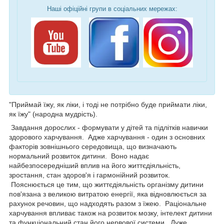
Наші офіційні групи в соціальних мережах:
"Приймай їжу, як ліки, і тоді не потрібно буде приймати ліки,
як їжу" (народна мудрість).
Завдання дорослих - формувати у дітей та підлітків навички
здорового харчування. Адже харчування - один з основних
факторів зовнішнього середовища, що визначають
нормальний розвиток дитини. Воно надає
найбезпосередніший вплив на його життєдіяльність,
зростання, стан здоров'я і гармонійний розвиток.
Пояснюється це тим, що життєдіяльність організму дитини
пов'язана з великою витратою енергії, яка відновлюється за
рахунок речовин, що надходять разом з їжею. Раціональне
харчування впливає також на розвиток мозку, інтелект дитини
та функціональний стан його нервової системи. Дуже