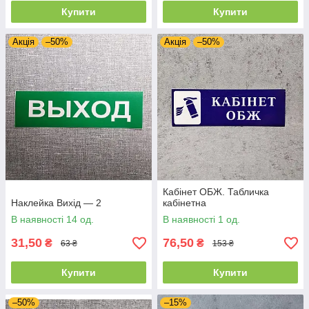
Купити
Купити
Акція
–50%
Акція
–50%
Кабінет ОБЖ. Табличка
Наклейка Вихід — 2
кабінетна
В наявності 14 од.
В наявності 1 од.
31,50
76,50
₴
₴
63 ₴
153 ₴
Купити
Купити
–50%
–15%