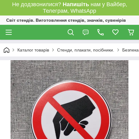
Не додзвонилися?
Напишіть
нам у Вайбер,
Телеграм, WhatsApp
Світ стендів. Виготовлення стендів, значків, сувенірів
Каталог товарів
Стенди, плакати, посібники.
Безпека