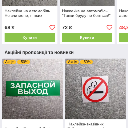
Наклейка на автомобіль
Наклейка на автомобіль
Накл
Не зли мене, я псих
"Танки бруду не бояться!"
авто
68
72
48,
₴
₴
Купити
Купити
Акційні пропозиції та новинки
Акція
–50%
Акція
–50%
Наклейка-вказівник