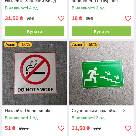
Наклейка Запасний Вихід
Заборонено на куріння
В наявності 4 од.
В наявності 2 од.
31,50
18
₴
₴
63 ₴
36 ₴
Купити
Купити
Акція
–50%
Акція
–50%
Наклейка Do not smoke
Ступененьки наклейка — 3
В наявності 1 од.
В наявності 2 од.
51
31,50
₴
₴
102 ₴
63 ₴