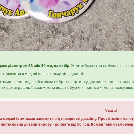
аль діаметром 58 або 50 мм, на вибір.
Жовто-блакитна стрічка вклеюєть
отовляються медалі на власному обладнанні.
 замовленні медалей можна вибрати картинку для нанесення на значок
іть фотографія. Також можна додати будь-які написи - імена, назву школ
Увага!
а медалі із змінами залежить від складності дизайну. Прості зміни маке
ністю новий дизайн виробу - доплата від 50 грн. Кожен такий замовлен