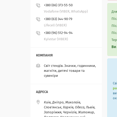
+380 (66) 373-55-50
Vodafone (VIBER, WhatsApp)
Для
Піс
+380 (63) 344-90-79
Lifecell (VIBER)
Піс
+380 (96) 512-94-94
Піс
Kyivstar (VIBER)
Тер
Ви
Світ стендів. Значки, годинники,
магніти, дитячі товари та
сувеніри
Св
ра
ви
ок
Київ, Дніпро, Миколаїв,
Слов'янськ, Харків, Одеса, Львів,
Запоріжжя, Чернігів, Житомир,