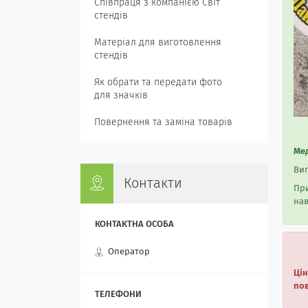
Співпраця з компанією Світ
стендів
Матеріал для виготовлення
стендів
Як обрати та передати фото
для значків
Повернення та заміна товарів
Мед
Виг
Контакти
При
нав
Оператор
Цін
пов