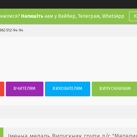
онилися?
Напишіть
нам у Вайбер, Телеграм, WhatsApp
К
(96) 512-94-94
ВЧИТЕЛЯМ
ВИХОВАТЕЛЯМ
ВИПУСКНИКАМ
Іменна медаль Випускник групи д/с "Метели