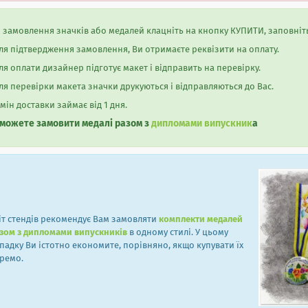
 замовлення значків або медалей клацніть на кнопку КУПИТИ, заповніть
ля підтвердження замовлення, Ви отримаєте реквізити на оплату.
ля оплати дизайнер підготує макет і відправить на перевірку.
ля перевірки макета значки друкуються і відправляються до Вас.
мін доставки займає від 1 дня.
 можете замовити медалі разом з
дипломами випускник
а
іт стендів рекомендує Вам замовляти
комплекти медалей
зом з дипломами випускників
в одному стилі. У цьому
падку Ви істотно економите, порівняно, якщо купувати їх
ремо.