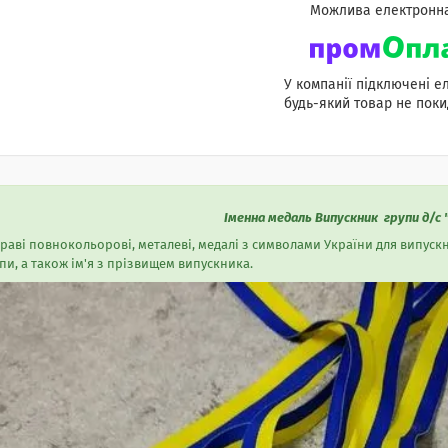
У компанії підключені е
будь-який товар не поки
Іменна медаль Випускник групи д/с
раві повнокольорові, металеві, медалі з символами України для випускн
пи, а також ім'я з прізвищем випускника.