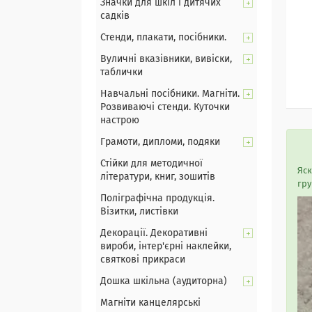
Значки для шкіл і дитячих
садків
Стенди, плакати, посібники.
Вуличні вказівники, вивіски,
таблички
Навчальні посібники. Магніти.
Розвиваючі стенди. Куточки
настрою
Грамоти, дипломи, подяки
Стійки для методичної
Яск
літератури, книг, зошитів
гру
Поліграфічна продукція.
Візитки, листівки
Декорації. Декоративні
вироби, інтер'єрні наклейки,
святкові прикраси
Дошка шкільна (аудиторна)
Магніти канцелярські