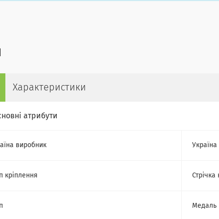
Характеристики
сновні атрибути
аїна виробник
Україна
п кріплення
Стрічка
п
Медаль