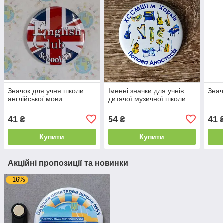
Значок для учня школи
Іменні значки для учнів
Знач
англійської мови
дитячої музичної школи
41
54
41
₴
₴
Купити
Купити
Акційні пропозиції та новинки
–16%