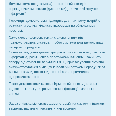
Демосистема (стед-книжка) — настінний стенд із
перекидними кишенями (дисплеями) для безлічі аркушів
інформації.
Перекидні демосистеми підходять для тих, кому потрібно
розмістити велику кількість інформації на обмеженому
просторі.
Саме слово «демосистема» є скороченням від
«демонстраційна система», тобто система для демонстрації
паперової продукції.
Основне завдання демонстраційних систем — представляти
інформацію, розміщену в пластикових кишенях і захищати
паперу від стирання та зминання. Ці пристосування активно
використовуються в місцях із великим потоком народу, як-от
банки, вокзали, виставки, торгові зали, промислові
підприємства тощо.
Також демосистеми мають підвищений попит у дитячих
садках і школах для розміщення інформації, малюнків,
світлин.
Зараз є кілька різновидів демонстраційних систем: підлогові
варіанти, настільні, настінні й універсальні.