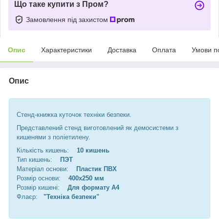
Що таке купити з Пром?
Замовлення під захистом
Опис
Характеристики
Доставка
Оплата
Умови п
Опис
Стенд-книжка куточок техніки безпеки.
Представлений стенд виготовлений як демосистеми з
кишенями з поліетилену.
Кількість кишень:
10 кишень
Тип кишень:
ПЭТ
Матеріал основи:
Пластик ПВХ
Розмір основи:
400х250 мм
Розмір кишені:
Для формату А4
Флаєр:
"Техніка безпеки"