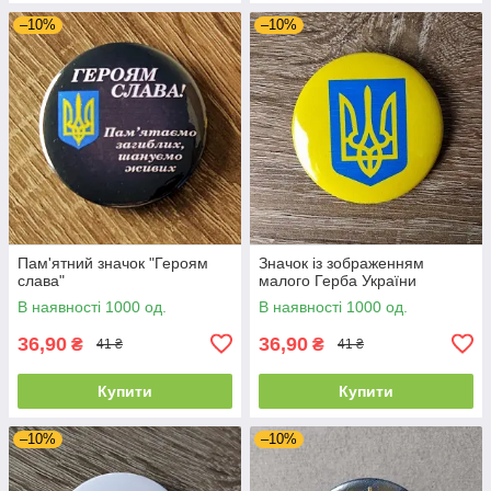
–10%
–10%
Пам'ятний значок "Героям
Значок із зображенням
слава"
малого Герба України
В наявності 1000 од.
В наявності 1000 од.
36,90
36,90
₴
₴
41 ₴
41 ₴
Купити
Купити
–10%
–10%