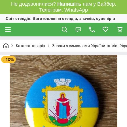
Не додзвонилися?
Напишіть
нам у Вайбер,
Телеграм, WhatsApp
Світ стендів. Виготовлення стендів, значків, сувенірів
Каталог товарів
Значки з символами України та міст Укр
–10%