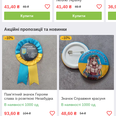
41,40
41,40
36,
₴
₴
46 ₴
46 ₴
Купити
Купити
Акційні пропозиції та новинки
–10%
–10%
Пам'ятний значок Героям
слава із розеткою Незабудка
Значок Справжня красуня
В наявності 1000 од.
В наявності 1000 од.
93,60
48,60
₴
₴
104 ₴
54 ₴