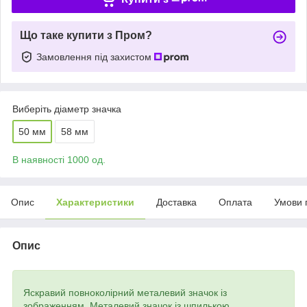
Що таке купити з Пром?
Замовлення під захистом
Виберіть діаметр значка
50 мм
58 мм
В наявності 1000 од.
Опис
Характеристики
Доставка
Оплата
Умови 
Опис
Яскравий повноколірний металевий значок із
зображенням. Металевий значок із шпилькою.