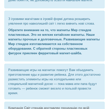
деякі поняття, які допоможуть освоїти навчальні магніти.
З ігровими магнітами в ігровій формі дитина розширить
уявлення про навколишній світ і легко вивчить нові слова.
Обратите внимание на то, что магниты Мир стендов
пластиковые. Это не мягкие китайские магниты. Наши
магниты прочные и долговечные. Развивающие магниты
Мир стендов изготавливаются на собственном
оборудовании. С обратной стороны пластиковых
фигурок приклеен ферритовый магнит-шайба.
Развивающие игры на магнитах помогут Вам объединить
приготовление еды и развитие ребенка. Для этого достаточно
разместить элементы игры на холодильнике или
специальной магнитной доске ― пока мама или папа будут
готовить ― ребенок сможет весело и пользой провести
время.
Компанія Світ стендів доставляє продукцію по всій