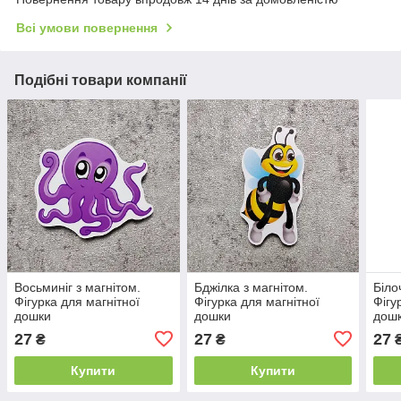
Всі умови повернення
Подібні товари компанії
Восьминіг з магнітом.
Бджілка з магнітом.
Біло
Фігурка для магнітної
Фігурка для магнітної
Фігу
дошки
дошки
дош
27
27
27
₴
₴
Купити
Купити