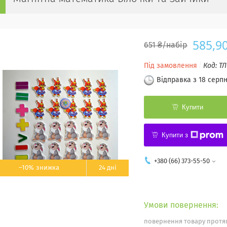
585,9
651 ₴/набір
Під замовлення
Код:
ТЛ
Відправка з 18 серп
Купити
Купити з
+380 (66) 373-55-50
–10%
24 дні
повернення товару протяг