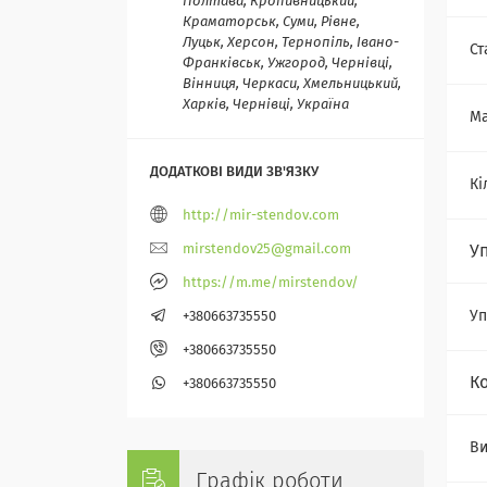
Полтава, Кропивницький,
Краматорськ, Суми, Рівне,
Луцьк, Херсон, Тернопіль, Івано-
Ст
Франківськ, Ужгород, Чернівці,
Вінниця, Черкаси, Хмельницький,
Харків, Чернівці, Україна
Ма
Кі
http://mir-stendov.com
mirstendov25@gmail.com
У
https://m.me/mirstendov/
Уп
+380663735550
+380663735550
К
+380663735550
Ви
Графік роботи