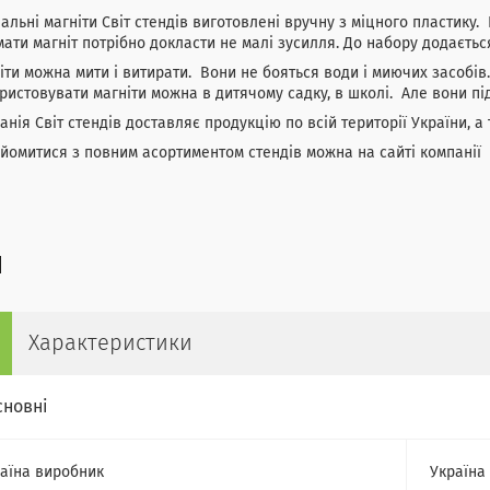
льні магніти Світ стендів виготовлені вручну з міцного пластику
ати магніт потрібно докласти не малі зусилля. До набору додаєтьс
ти можна мити і витирати. Вони не бояться води і миючих засобів.
истовувати магніти можна в дитячому садку, в школі. Але вони пі
нія Світ стендів доставляє продукцію по всій території України, а 
омитися з повним асортиментом стендів можна на сайті компанії
Характеристики
сновні
аїна виробник
Україна