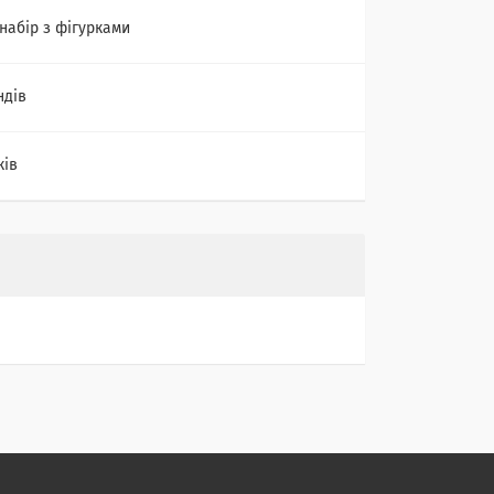
 набір з фігурками
ндів
ків