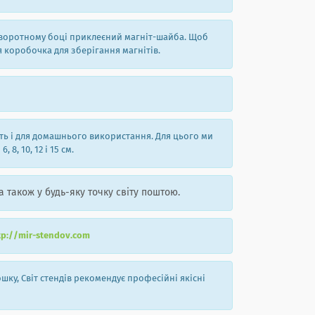
а зворотному боці приклеєний магніт-шайба. Щоб
я коробочка для зберігання магнітів.
уть і для домашнього використання. Для цього ми
8, 10, 12 і 15 см.
а також у будь-яку точку світу поштою.
tp://mir-stendov.com
ку, Світ стендів рекомендує професійні якісні