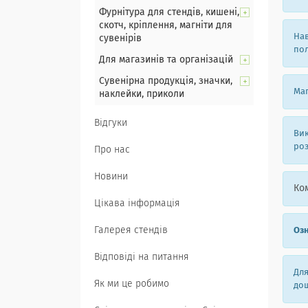
Фурнітура для стендів, кишені,
скотч, кріплення, магніти для
Нав
сувенірів
пол
Для магазинів та організацій
Сувенірна продукція, значки,
Маг
наклейки, приколи
Відгуки
Вик
роз
Про нас
Новини
Ком
Цікава інформація
Галерея стендів
Озн
Відповіді на питання
Для
Як ми це робимо
дош