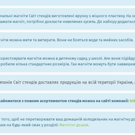
чальні магніти Світ стендів виготовлені вручну з міцного пластику. Н
амати магніт, потрібно докласти невеликих зусиль. До набору додаєтьс
ніти можна мити та витирати. Вони не бояться води та мийних засобів.
ористовувати магніти можна в дитячому садку, у школі. Але вони підійд
робили кілька стандартних розмірів. Так магніти можуть бути заввишки 6, 
панія Світ стендів доставляє продукцію на всій території України, 
айомитися з повним асортиментом стендів можна на сайті компанії:
ht
 того, щоб не перетворювати ваш домашній холодильник на магнітну дош
ки на будь-який смак у розділі:
Магнітні дошки
.