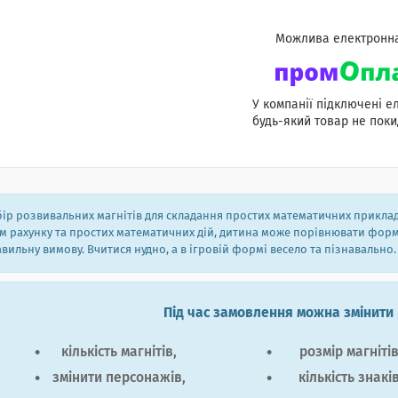
У компанії підключені е
будь-який товар не поки
ір розвивальних магнітів для складання простих математичних прикладі
м рахунку та простих математичних дій, дитина може порівнювати форм
вильну вимову. Вчитися нудно, а в ігровій формі весело та пізнавально.
Під час замовлення можна змінити 
кількість магнітів,
розмір магнітів
змінити персонажів,
кількість знаків