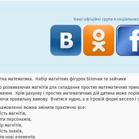
Наші офіційні групи в соціальних
тна математика. Набір магнітних фігурок Білочки та зайчики
 розвиваючих магнітів для складання простих математичних прикла
няння. Крім рахунку і простих математичних дій дитина може порів
ючи правильну вимову. Вчитися нудно, а в ігровій формі весело і 
амовленні можна змінити практично все:
ість магнітів,
ти персонажів,
р магнітів,
ість знаків,
и нові елементи.