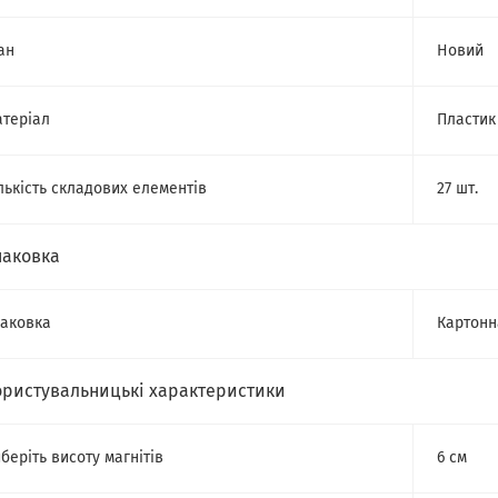
ан
Новий
теріал
Пластик
лькість складових елементів
27 шт.
паковка
аковка
Картонн
ористувальницькі характеристики
беріть висоту магнітів
6 см