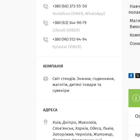
+380 (66) 373-55-50
Навча
полам
Vodafone (VIBER, WhatsApp)
Магні
+380 (63) 344-90-79
Викор
Lifecell (VIBER)
Компа
+380 (96) 512-94-94
Ознай
Kyivstar (VIBER)
Світ стендів. Значки, годинники,
магніти, дитячі товари та
сувеніри
О
Київ, Дніпро, Миколаїв,
Слов'янськ, Харків, Одеса, Львів,
Запоріжжя, Чернігів, Житомир,
Кр