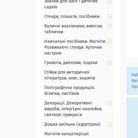
Значки для шкіл і дитячих
садків
Стенди, плакати, посібники.
Вуличні вказівники, вивіски,
таблички
Навчальні посібники. Магніти.
Розвиваючі стенди. Куточки
настрою
Грамоти, дипломи, подяки
Стійки для методичної
Наб
літератури, книг, зошитів
Крі
пра
Поліграфічна продукція.
Візитки, листівки
Декорації. Декоративні
вироби, інтер'єрні наклейки,
святкові прикраси
Дошка шкільна (аудиторна)
Магніти канцелярські