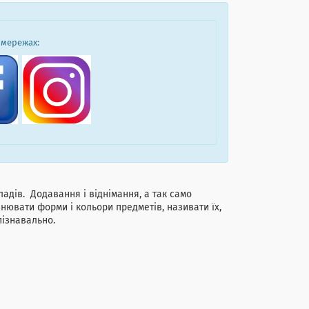
 мережах:
дів. Додавання і віднімання, а так само
нювати форми і кольори предметів, називати їх,
пізнавально.