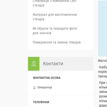
Співпраця з компанією Світ
стендів
Матеріал для виготовлення
стендів
Як обрати та передати фото
для значків
Повернення та заміна товарів
Магні
Контакти
Набір
порів
трену
При з
кільк
Оператор
зміни
розмі
кільк
додат