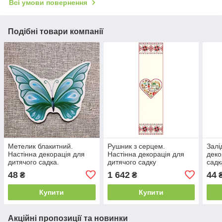
Всі умови повернення
Подібні товари компанії
Метелик блакитний.
Рушник з серцем.
Залі
Настінна декорація для
Настінна декорація для
деко
дитячого садка.
дитячого садку
садк
48
1 642
44
₴
₴
Купити
Купити
Акційні пропозиції та новинки