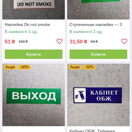
Наклейка Do not smoke
Ступененьки наклейка — 3
В наявності 1 од.
В наявності 2 од.
51
31,50
₴
₴
102 ₴
63 ₴
Купити
Купити
Акція
–50%
Акція
–50%
Кабінет ОБЖ. Табличка