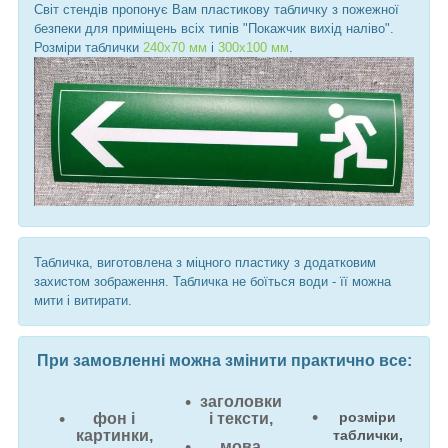
Світ стендів пропонує Вам пластикову табличку з пожежної
безпеки для приміщень всіх типів "Покажчик вихід наліво".
Розміри таблички
240х70 мм
і
300х100 мм
.
Табличка, виготовлена з міцного пластику з додатковим
захистом зображення. Табличка не боїться води - її можна
мити і витирати.
При замовленні можна змінити практично все:
заголовки
розміри
фон і
і тексти,
картинки,
таблички,
мова