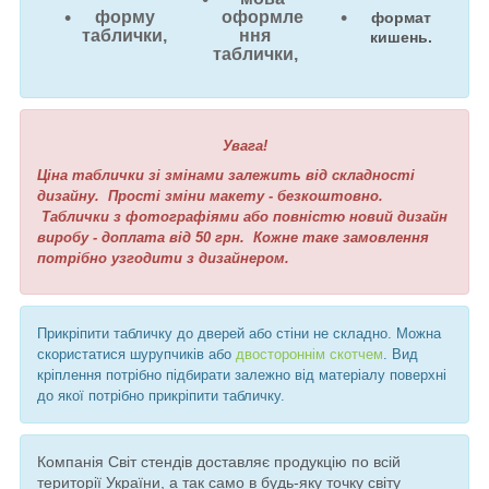
форму
оформле
формат
таблички,
ння
кишень.
таблички,
Увага!
Ціна таблички зі змінами залежить від складності
дизайну. Прості зміни макету - безкоштовно.
Таблички з фотографіями або повністю новий дизайн
виробу - доплата від 50 грн. Кожне таке замовлення
потрібно узгодити з дизайнером.
Прикріпити табличку до дверей або стіни не складно. Можна
скористатися шурупчиків або
двостороннім скотчем
. Вид
кріплення потрібно підбирати залежно від матеріалу поверхні
до якої потрібно прикріпити табличку.
Компанія Світ стендів доставляє продукцію по всій
території України, а так само в будь-яку точку світу