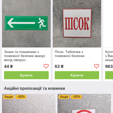
Знаки та покажчики з
Пісок. Табличка з
Куто
пожежної безпеки вказує
пожежної безпеки
з Ва
вихід ліворуч
кише
44
63
963
₴
₴
Купити
Купити
Акційні пропозиції та новинки
Акція
–50%
Акція
–50%