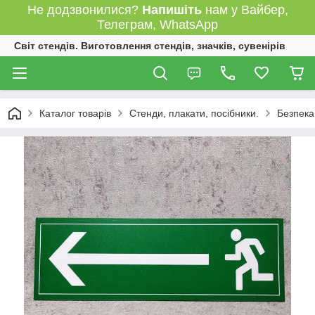
Не додзвонилися?
Напишіть
нам у Вайбер,
Телеграм, WhatsApp
Світ стендів. Виготовлення стендів, значків, сувенірів
Каталог товарів
Стенди, плакати, посібники.
Безпека