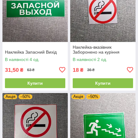
Наклейка-вказівник
Наклейка Запасний Вихід
Заборонено на куріння
В наявності 4 од.
В наявності 2 од.
31,50
18
₴
₴
63 ₴
36 ₴
Купити
Купити
Акція
–50%
Акція
–50%