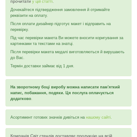
прочитати
.
у цій статті
Дочекайтеся підтвердження замовлення й отримайте
реквізити на оплату.
Після оплати дизайнер підготує макет і відправить на
перевірку.
Під час перевірки макета Ви можете вносити коригування за
картинками та текстами на знатці.
Після перевірки макета медалі виготовляються й вирушають
до Вас.
Термін доставки займає від 1 дня.
На зворотному боці виробу можна написати пам'яткий
напис, побажання, подяки.
Ця послуга оплачується
додатково
.
Асортимент готових значків дивіться на
нашому сайті
.
Компанія Світ стендів доставляє продукцію на всій