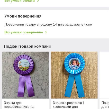
Всі умови оплати
Умови повернення
Повернення товару впродовж 14 днів за домовленістю
Всі умови повернення
Подібні товари компанії
Значки для
Значок з розеткою і
Поче
першокласників та
хвостиками для
для 