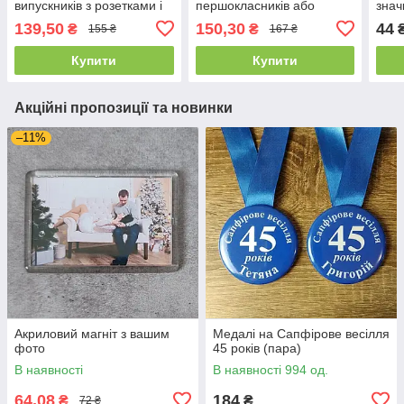
випускників з розетками і
першокласників або
знач
хвостиками
випускників (Фото
139,50
150,30
44
₴
₴
155 ₴
167 ₴
ученика)
Купити
Купити
Акційні пропозиції та новинки
–11%
Акриловий магніт з вашим
Медалі на Сапфірове весілля
фото
45 років (пара)
В наявності
В наявності 994 од.
64,08
184
₴
₴
72 ₴