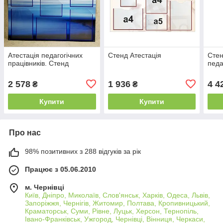
Атестація педагогічних
Стенд Атестація
Сте
працівників. Стенд
педа
2 578
1 936
4 4
₴
₴
Купити
Купити
Про нас
98% позитивних з 288 відгуків за рік
Працює з 05.06.2010
м. Чернівці
Київ, Дніпро, Миколаїв, Слов'янськ, Харків, Одеса, Львів,
Запоріжжя, Чернігів, Житомир, Полтава, Кропивницький,
Краматорськ, Суми, Рівне, Луцьк, Херсон, Тернопіль,
Івано-Франківськ, Ужгород, Чернівці, Вінниця, Черкаси,