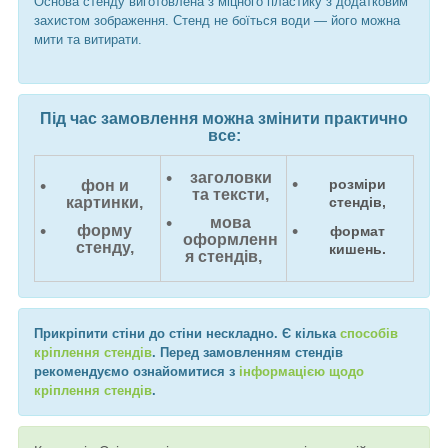
Основа стенду виготовлена з міцного пластику з додатковим
захистом зображення. Стенд не боїться води — його можна
мити та витирати.
Під час замовлення можна змінити практично
все:
заголовки
розміри
фон и
та тексти,
картинки,
стендів,
мова
форму
формат
оформленн
стенду,
кишень.
я стендів,
Прикріпити стіни до стіни нескладно. Є кілька
способів
кріплення стендів
. Перед замовленням стендів
рекомендуємо ознайомитися з
інформацією щодо
кріплення стендів
.