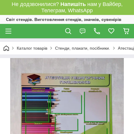
Не додзвонилися?
Напишіть
нам у Вайбер,
Телеграм, WhatsApp
Світ стендів. Виготовлення стендів, значків, сувенірів
Каталог товарів
Стенди, плакати, посібники.
Атестаці