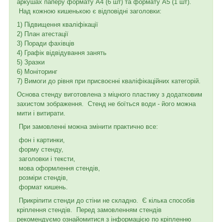
аркушах паперу формату А4 (6 шт) та формату А5 (1 шт).
Над кожною кишенькою є відповідні заголовки:
1) Підвищення кваліфікації
2) План атестації
3) Поради фахівців
4) Графік відвідування занять
5) Зразки
6) Моніторинг
7) Вимоги до рівня при присвоєнні кваліфікаційних категорій.
Основа стенду виготовлена ​​з міцного пластику з додатковим
захистом зображення. Стенд не боїться води - його можна
мити і витирати.
При замовленні можна змінити практично все:
фон і картинки,
форму стенду,
заголовки і тексти,
мова оформлення стендів,
розміри стендів,
формат кишень.
Прикріпити стенди до стіни не складно. Є кілька способів
кріплення стендів. Перед замовленням стендів
рекомендуємо ознайомитися з інформацією по кріпленню