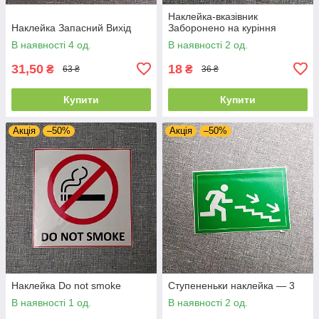
Наклейка-вказівник
Наклейка Запасний Вихід
Заборонено на куріння
В наявності 4 од.
В наявності 2 од.
31,50
18
₴
₴
63 ₴
36 ₴
Купити
Купити
Акція
–50%
Акція
–50%
Наклейка Do not smoke
Ступененьки наклейка — 3
В наявності 1 од.
В наявності 2 од.