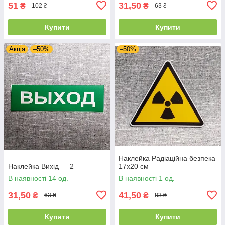
51
31,50
₴
₴
102 ₴
63 ₴
Купити
Купити
Акція
–50%
–50%
Наклейка Радіаційна безпека
Наклейка Вихід — 2
17х20 см
В наявності 14 од.
В наявності 1 од.
31,50
41,50
₴
₴
63 ₴
83 ₴
Купити
Купити