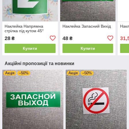
Наклейка Напрямна
Наклейка Запасний Вихід
Накл
стрілка під кутом 45°
28
48
31,
₴
₴
Купити
Купити
Акційні пропозиції та новинки
Акція
–50%
Акція
–50%