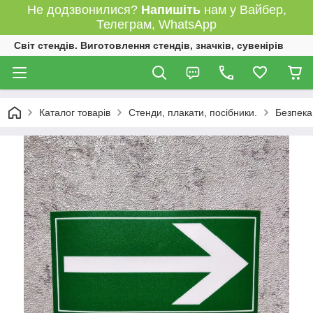
Не додзвонилися?
Напишіть
нам у Вайбер,
Телеграм, WhatsApp
Світ стендів. Виготовлення стендів, значків, сувенірів
Каталог товарів
Стенди, плакати, посібники.
Безпека