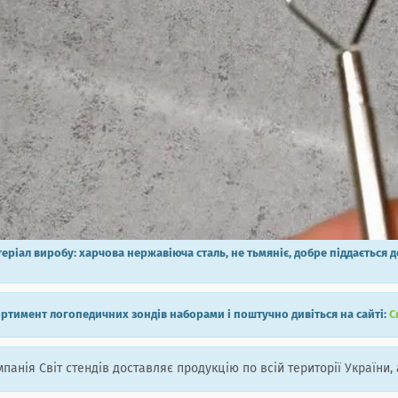
еріал виробу: харчова нержавіюча сталь, не тьмяніє, добре піддається 
ртимент логопедичних зондів наборами і поштучно дивіться на сайті:
С
панія Світ стендів доставляє продукцію по всій території України, 