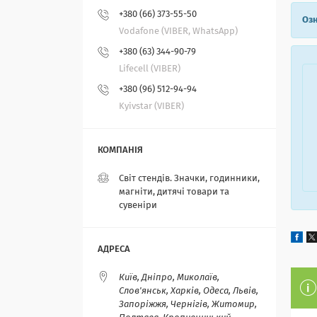
+380 (66) 373-55-50
Озн
Vodafone (VIBER, WhatsApp)
+380 (63) 344-90-79
Lifecell (VIBER)
+380 (96) 512-94-94
Kyivstar (VIBER)
Світ стендів. Значки, годинники,
магніти, дитячі товари та
сувеніри
Київ, Дніпро, Миколаїв,
Слов'янськ, Харків, Одеса, Львів,
Запоріжжя, Чернігів, Житомир,