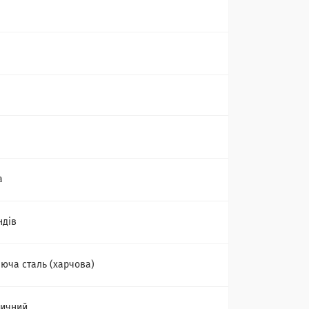
а
ндів
юча сталь (харчова)
дичний