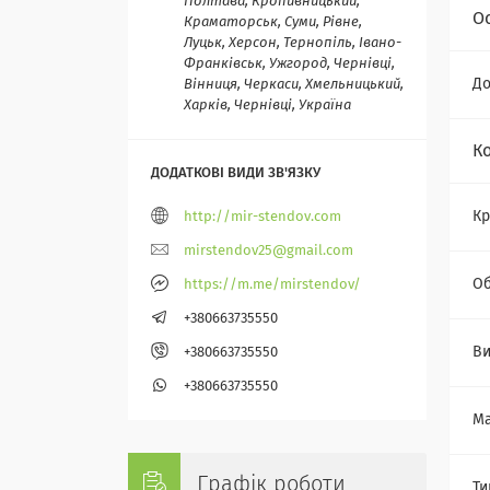
Полтава, Кропивницький,
О
Краматорськ, Суми, Рівне,
Луцьк, Херсон, Тернопіль, Івано-
Франківськ, Ужгород, Чернівці,
Д
Вінниця, Черкаси, Хмельницький,
Харків, Чернівці, Україна
К
Кр
http://mir-stendov.com
mirstendov25@gmail.com
О
https://m.me/mirstendov/
+380663735550
Ви
+380663735550
+380663735550
Ма
Графік роботи
Ти