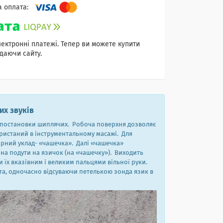
лектронні платежі. Тепер ви можете купити
даючи сайту.
их звуків
 постановки шиплячих. Робоча поверхня дозволяє
ористаний в інструментальному масажі. Для
рний уклад- «чашечка». Далі «чашечка»
нна подути на язичок (на «чашечку»). Виходить
 їх вказівним і великим пальцями вільної руки.
та, одночасно відсуваючи петелькою зонда язик в