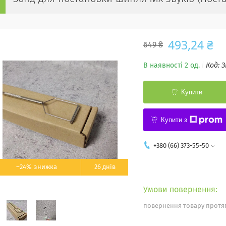
493,24 ₴
649 ₴
В наявності 2 од.
Код:
З
Купити
Купити з
+380 (66) 373-55-50
–24%
26 днів
повернення товару протяг