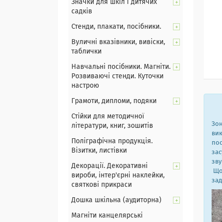
Значки для шкіл і дитячих
садків
Стенди, плакати, посібники.
Вуличні вказівники, вивіски,
таблички
Навчальні посібники. Магніти.
Розвиваючі стенди. Куточки
настрою
Грамоти, дипломи, подяки
Стійки для методичної
Зон
літератури, книг, зошитів
вик
Поліграфічна продукція.
пос
Візитки, листівки
зас
зву
Декорації. Декоративні
Щоб
вироби, інтер'єрні наклейки,
зад
святкові прикраси
Дошка шкільна (аудиторна)
Магніти канцелярські