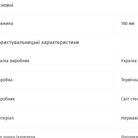
сновні
овжина
160 мм
ористувальницькі характеристики
аїна виробник
Україна
бробка
Термічн
робник
Світ сте
теріал
Нержаві
п зонда/катетера
Логопе