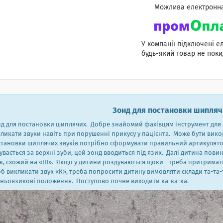
У компанії підключені е
будь-який товар не поки
Зонд для постановки шипляч
д для постановки шиплячих. Добре знайомий фахівцям інструмент для
ликати звуки навіть при порушенні прикусу у пацієнта. Може бути вик
тановки шиплячих звуків потрібно сформувати правильний артикулято
увається за верхні зуби, цей зонд вводиться під язик. Далі дитина пови
к, схожий на «Ш». Якщо у дитини роздуваються щоки - треба притримати
 викликати звук «К», треба попросити дитину вимовляти склади та-та-
ньоязикові положення. Поступово почне виходити ка-ка-ка.