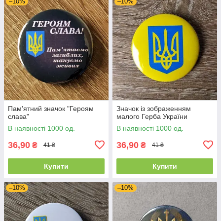
–10%
–10%
Пам'ятний значок "Героям
Значок із зображенням
слава"
малого Герба України
В наявності 1000 од.
В наявності 1000 од.
36,90
36,90
₴
₴
41 ₴
41 ₴
Купити
Купити
–10%
–10%