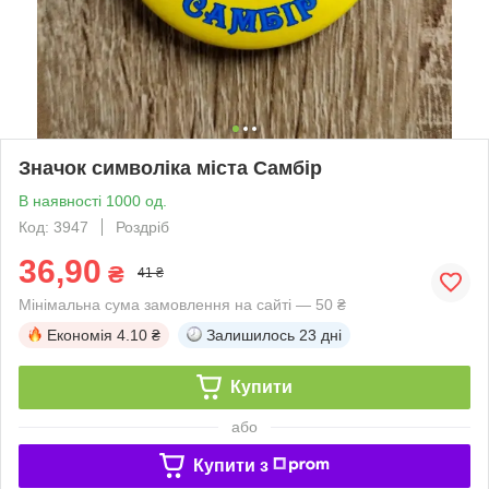
Значок символіка міста Самбір
В наявності 1000 од.
Код: 3947
Роздріб
36,90
₴
41 ₴
Мінімальна сума замовлення на сайті — 50 ₴
Економія
4.10 ₴
Залишилось
23 дні
Купити
або
Купити з