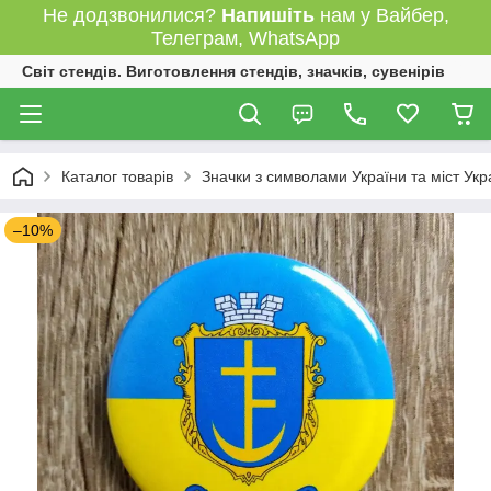
Не додзвонилися?
Напишіть
нам у Вайбер,
Телеграм, WhatsApp
Світ стендів. Виготовлення стендів, значків, сувенірів
Каталог товарів
Значки з символами України та міст Укр
–10%