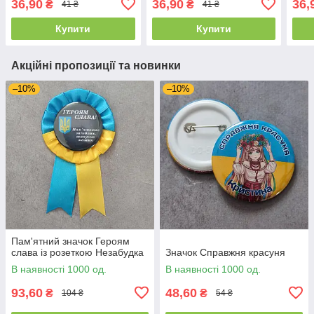
36,90
36,90
36,
₴
₴
41 ₴
41 ₴
Купити
Купити
Акційні пропозиції та новинки
–10%
–10%
Пам'ятний значок Героям
слава із розеткою Незабудка
Значок Справжня красуня
В наявності 1000 од.
В наявності 1000 од.
93,60
48,60
₴
₴
104 ₴
54 ₴