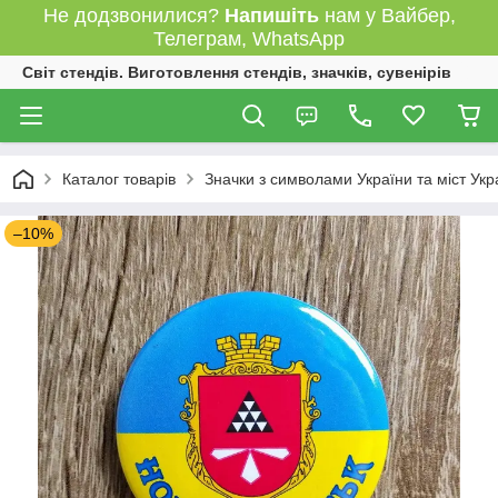
Не додзвонилися?
Напишіть
нам у Вайбер,
Телеграм, WhatsApp
Світ стендів. Виготовлення стендів, значків, сувенірів
Каталог товарів
Значки з символами України та міст Укр
–10%