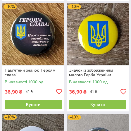
–10%
–10%
Пам'ятний значок "Героям
Значок із зображенням
слава"
малого Герба України
В наявності 1000 од.
В наявності 1000 од.
36,90
36,90
₴
₴
41 ₴
41 ₴
Купити
Купити
–10%
–10%