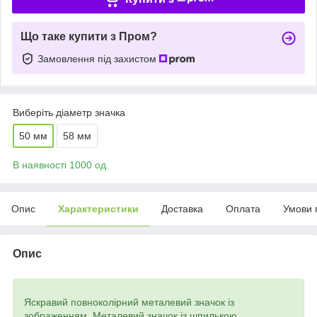
Що таке купити з Пром?
Замовлення під захистом
Виберіть діаметр значка
50 мм
58 мм
В наявності 1000 од.
Опис
Характеристики
Доставка
Оплата
Умови 
Опис
Яскравий повноколірний металевий значок із
зображенням. Металевий значок із шпилькою.