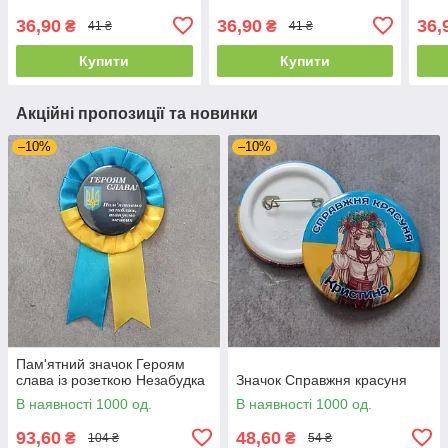
36,90
36,90
36,
₴
₴
41 ₴
41 ₴
Купити
Купити
Акційні пропозиції та новинки
–10%
–10%
Пам'ятний значок Героям
слава із розеткою Незабудка
Значок Справжня красуня
В наявності 1000 од.
В наявності 1000 од.
93,60
48,60
₴
₴
104 ₴
54 ₴