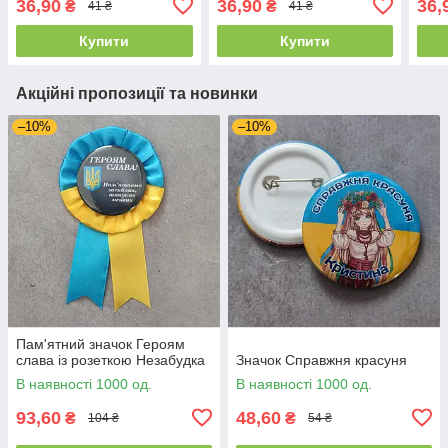
36,90
36,90
36,
₴
₴
41 ₴
41 ₴
Купити
Купити
Акційні пропозиції та новинки
–10%
–10%
Пам'ятний значок Героям
слава із розеткою Незабудка
Значок Справжня красуня
В наявності 1000 од.
В наявності 1000 од.
93,60
48,60
₴
₴
104 ₴
54 ₴