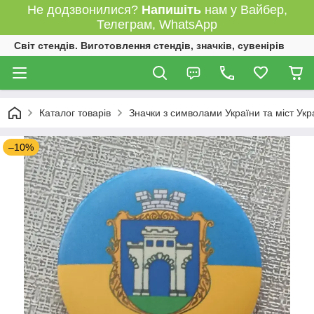
Не додзвонилися?
Напишіть
нам у Вайбер,
Телеграм, WhatsApp
Світ стендів. Виготовлення стендів, значків, сувенірів
Каталог товарів
Значки з символами України та міст Укр
–10%