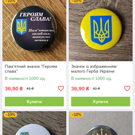
–10%
–10%
Пам'ятний значок "Героям
Значок із зображенням
слава"
малого Герба України
В наявності 1000 од.
В наявності 1000 од.
36,90
36,90
₴
₴
41 ₴
41 ₴
Купити
Купити
–10%
–10%