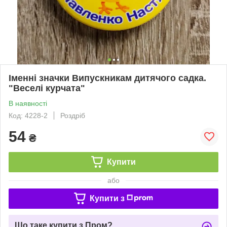
Іменні значки Випускникам дитячого садка.
"Веселі курчата"
В наявності
Код: 4228-2
Роздріб
54
₴
Купити
або
Купити з
Що таке купити з Пром?