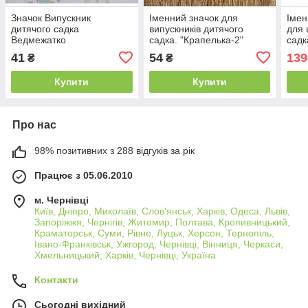
Значок Випускник
Іменний значок для
Імен
дитячого садка
випускників дитячого
для 
Ведмежатко
садка. "Крапелька-2"
садк
41
54
139
₴
₴
Купити
Купити
Про нас
98% позитивних з 288 відгуків за рік
Працює з 05.06.2010
м. Чернівці
Київ, Дніпро, Миколаїв, Слов'янськ, Харків, Одеса, Львів,
Запоріжжя, Чернігів, Житомир, Полтава, Кропивницький,
Краматорськ, Суми, Рівне, Луцьк, Херсон, Тернопіль,
Івано-Франківськ, Ужгород, Чернівці, Вінниця, Черкаси,
Хмельницький, Харків, Чернівці, Україна
Контакти
Сьогодні вихідний