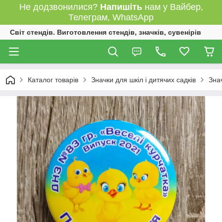
Не додзвонилися?
Напишіть
нам у Вайбер,
Телеграм, WhatsApp
Світ стендів. Виготовлення стендів, значків, сувенірів
Каталог товарів
Значки для шкіл і дитячих садків
Зна