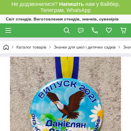
Не додзвонилися?
Напишіть
нам у Вайбер,
Телеграм, WhatsApp
Світ стендів. Виготовлення стендів, значків, сувенірів
Каталог товарів
Значки для шкіл і дитячих садків
Зна