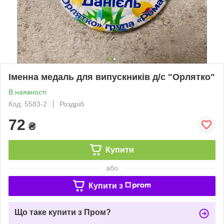
Іменна медаль для випускників д/с "Орлятко"
В наявності
Код: 5583-2
Роздріб
72
₴
Купити
або
Купити з
Що таке купити з Пром?