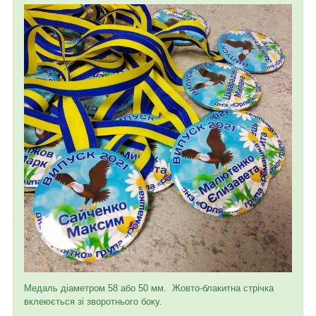
Медаль діаметром 58 або 50 мм. Жовто-блакитна стрічка
вклеюється зі зворотнього боку.