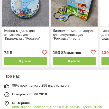
Іменна медаль для
Диплом та іменна медаль
Імен
випускників д/с
для випускника д/с
для 
"Крапелька", "Росинка"
"Ромашка", група
садк
"Чомусики"
72
153
139
₴
₴/комплект
Купити
Купити
Про нас
98% позитивних з 288 відгуків за рік
Працює з 05.06.2010
м. Чернівці
Київ, Дніпро, Миколаїв, Слов'янськ, Харків, Одеса, Львів,