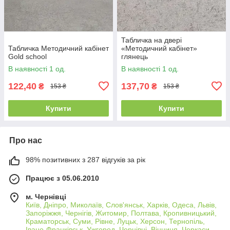
Табличка на двері
Табличка Методичний кабінет
«Методичний кабінет»
Gold school
глянець
В наявності 1 од.
В наявності 1 од.
122,40
137,70
₴
₴
153 ₴
153 ₴
Купити
Купити
Про нас
98% позитивних з 287 відгуків за рік
Працює з 05.06.2010
м. Чернівці
Київ, Дніпро, Миколаїв, Слов'янськ, Харків, Одеса, Львів,
Запоріжжя, Чернігів, Житомир, Полтава, Кропивницький,
Краматорськ, Суми, Рівне, Луцьк, Херсон, Тернопіль,
Івано-Франківськ, Ужгород, Чернівці, Вінниця, Черкаси,