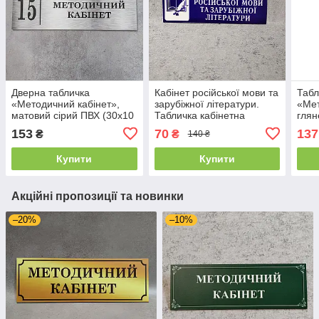
Дверна табличка
Кабінет російської мови та
Табл
«Методичний кабінет»,
зарубіжної літератури.
«Мет
матовий сірий ПВХ (30х10
Табличка кабінетна
глян
см)
153
70
137
₴
₴
140 ₴
Купити
Купити
Акційні пропозиції та новинки
–20%
–10%