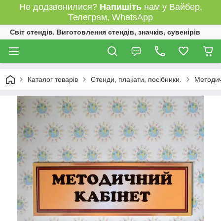
Не додзвонилися?
Напишіть
нам у Вайбер,
Телеграм, WhatsApp
Світ стендів. Виготовлення стендів, значків, сувенірів
Каталог товарів
Стенди, плакати, посібники.
Методич