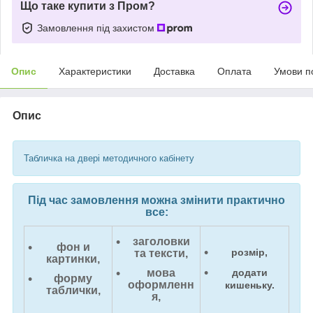
Що таке купити з Пром?
Замовлення під захистом
Опис
Характеристики
Доставка
Оплата
Умови п
Опис
Табличка на двері методичного кабінету
Під час замовлення можна змінити практично
все:
заголовки
фон и
розмір,
та тексти,
картинки,
мова
додати
форму
оформленн
кишеньку.
таблички,
я,