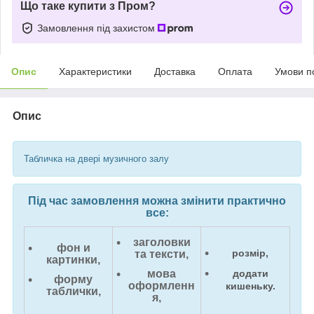
Що таке купити з Пром?
Замовлення під захистом
Опис
Характеристики
Доставка
Оплата
Умови п
Опис
Табличка на двері музичного залу
Під час замовлення можна змінити практично
все:
заголовки
фон и
розмір,
та тексти,
картинки,
мова
додати
форму
оформленн
кишеньку.
таблички,
я,