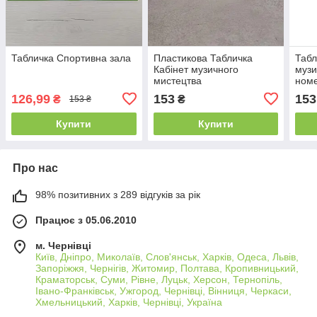
Табличка Спортивна зала
Пластикова Табличка
Табл
Кабінет музичного
музи
мистецтва
номе
126,99
153
153
₴
₴
153 ₴
Купити
Купити
Про нас
98% позитивних з 289 відгуків за рік
Працює з 05.06.2010
м. Чернівці
Київ, Дніпро, Миколаїв, Слов'янськ, Харків, Одеса, Львів,
Запоріжжя, Чернігів, Житомир, Полтава, Кропивницький,
Краматорськ, Суми, Рівне, Луцьк, Херсон, Тернопіль,
Івано-Франківськ, Ужгород, Чернівці, Вінниця, Черкаси,
Хмельницький, Харків, Чернівці, Україна