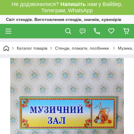
Не додзвонилися?
Напишіть
нам у Вайбер,
Телеграм, WhatsApp
Світ стендів. Виготовлення стендів, значків, сувенірів
Каталог товарів
Стенди, плакати, посібники.
Музика,