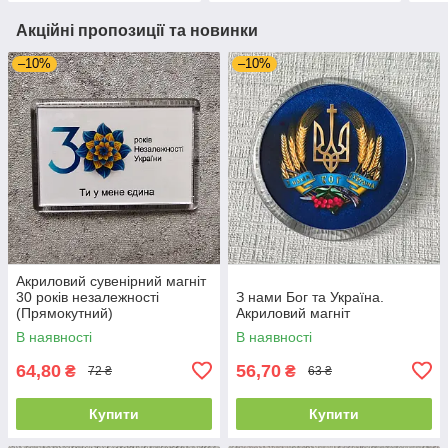
Акційні пропозиції та новинки
–10%
–10%
Акриловий сувенірний магніт
30 років незалежності
З нами Бог та Україна.
(Прямокутний)
Акриловий магніт
В наявності
В наявності
64,80
56,70
₴
₴
72 ₴
63 ₴
Купити
Купити