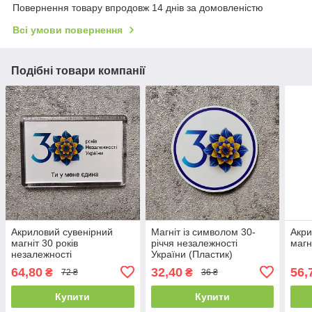
Повернення товару впродовж 14 днів за домовленістю
Всі умови повернення
Подібні товари компанії
Акриловий сувенірний
Магніт із символом 30-
Акри
магніт 30 років
річчя незалежності
магн
незалежності
України (Пластик)
(Прямокутний)
64,80
32,40
56,
₴
₴
72 ₴
36 ₴
Купити
Купити