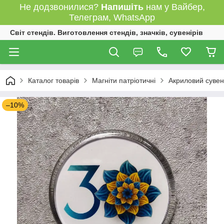
Не додзвонилися?
Напишіть
нам у Вайбер,
Телеграм, WhatsApp
Світ стендів. Виготовлення стендів, значків, сувенірів
Каталог товарів
Магніти патріотичні
Акриловий сувені
–10%