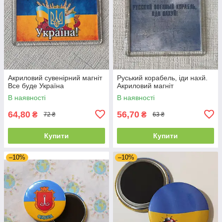
Акриловий сувенірний магніт
Руський корабель, іди нахй.
Все буде Україна
Акриловий магніт
В наявності
В наявності
64,80
56,70
₴
₴
72 ₴
63 ₴
Купити
Купити
–10%
–10%