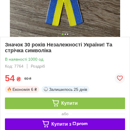
Значок 30 років Незалежності України! Та
стрічка символіка
В наявності 1000 од.
Код: 7764
Роздріб
54
₴
60 ₴
Економія
6 ₴
Залишилось
25 днів
Купити
або
Купити з