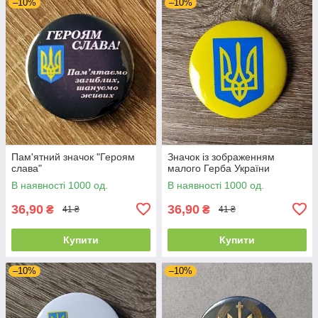
–10%
–10%
Пам'ятний значок "Героям
Значок із зображенням
слава"
малого Герба України
В наявності 1000 од.
В наявності 1000 од.
36,90
36,90
₴
₴
41 ₴
41 ₴
Купити
Купити
–10%
–10%