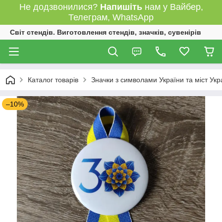
Не додзвонилися?
Напишіть
нам у Вайбер,
Телеграм, WhatsApp
Світ стендів. Виготовлення стендів, значків, сувенірів
Каталог товарів
Значки з символами України та міст Укр
–10%