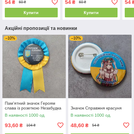
54
54
54
₴
₴
60 ₴
60 ₴
Купити
Купити
Акційні пропозиції та новинки
–10%
–10%
Пам'ятний значок Героям
слава із розеткою Незабудка
Значок Справжня красуня
В наявності 1000 од.
В наявності 1000 од.
93,60
48,60
₴
₴
104 ₴
54 ₴