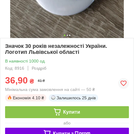
Значок 30 років незалежності України.
Логотип Львівської області
В наявності 1000 од.
Код: 8916
Роздріб
36,90
₴
41 ₴
Мінімальна сума замовлення на сайті — 50 ₴
Економія
4.10 ₴
Залишилось
25 днів
Купити
або
Купити з