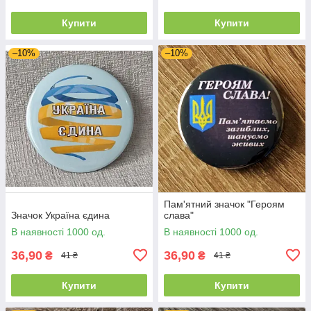
Купити
Купити
–10%
–10%
Пам'ятний значок "Героям
Значок Україна єдина
слава"
В наявності 1000 од.
В наявності 1000 од.
36,90
36,90
₴
₴
41 ₴
41 ₴
Купити
Купити