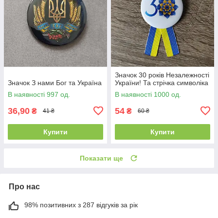
Значок 30 років Незалежності
Значок З нами Бог та Україна
України! Та стрічка символіка
В наявності 997 од.
В наявності 1000 од.
36,90
54
₴
₴
41 ₴
60 ₴
Купити
Купити
Показати ще
Про нас
98% позитивних з 287 відгуків за рік