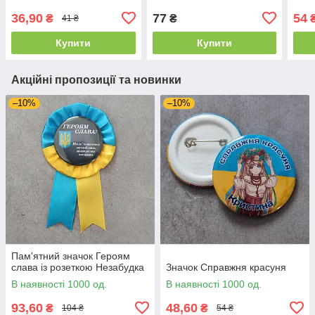
36,90
77
54
₴
₴
41 ₴
Купити
Купити
Акційні пропозиції та новинки
–10%
–10%
Пам'ятний значок Героям
слава із розеткою Незабудка
Значок Справжня красуня
В наявності 1000 од.
В наявності 1000 од.
93,60
48,60
₴
₴
104 ₴
54 ₴