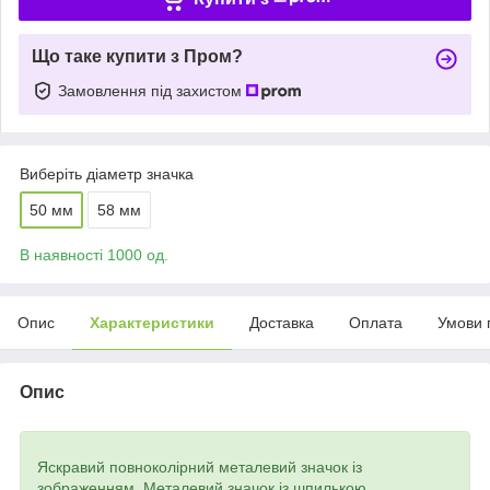
Що таке купити з Пром?
Замовлення під захистом
Виберіть діаметр значка
50 мм
58 мм
В наявності 1000 од.
Опис
Характеристики
Доставка
Оплата
Умови 
Опис
Яскравий повноколірний металевий значок із
зображенням. Металевий значок із шпилькою.