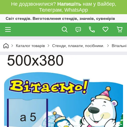
Не додзвонилися?
Напишіть
нам у Вайбер,
Телеграм, WhatsApp
Світ стендів. Виготовлення стендів, значків, сувенірів
Каталог товарів
Стенди, плакати, посібники.
Вітальні