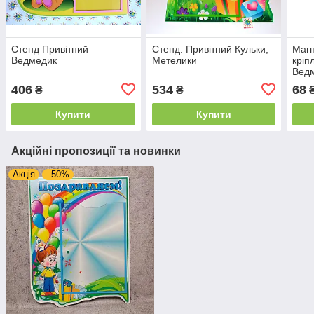
Стенд Привітний
Стенд: Привітний Кульки,
Магн
Ведмедик
Метелики
кріп
Вед
406
534
68
₴
₴
Купити
Купити
Акційні пропозиції та новинки
Акція
–50%