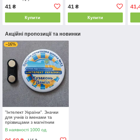
Барбі
41
41
41,
₴
₴
Купити
Купити
Акційні пропозиції та новинки
–16%
"Інтелект України". Значки
для учнів із іменами та
прізвищами з магнітним
тримачем
В наявності 1000 од.