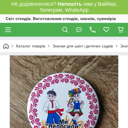
Не додзвонилися?
Напишіть
нам у Вайбер,
Телеграм, WhatsApp
Світ стендів. Виготовлення стендів, значків, сувенірів
Каталог товарів
Значки для шкіл і дитячих садків
Зна