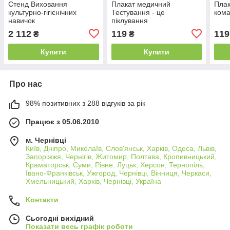
Стенд Виховання
Плакат медичний
Пла
культурно-гігієнічних
Тестування - це
ком
навичок
піклування
2 112
119
119
₴
₴
Купити
Купити
Про нас
98% позитивних з 288 відгуків за рік
Працює з 05.06.2010
м. Чернівці
Київ, Дніпро, Миколаїв, Слов'янськ, Харків, Одеса, Львів,
Запоріжжя, Чернігів, Житомир, Полтава, Кропивницький,
Краматорськ, Суми, Рівне, Луцьк, Херсон, Тернопіль,
Івано-Франківськ, Ужгород, Чернівці, Вінниця, Черкаси,
Хмельницький, Харків, Чернівці, Україна
Контакти
Сьогодні вихідний
Показати весь графік роботи