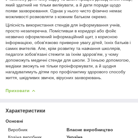
який здатний не тільки вилікувати, а й дати поради щодо
появи захворювання. Однак у нього чисто фізично немає
можливості розмовляти з кожним батьком окремо.
Цілісність використання стендів для інформування учнів,
просто незаперечна. Помістивши в коридорі або фойє
незвично оформлений інформаційний щит, з корисною
інформацією, обов'язково приверне увагу дітей, їхніх батьків і
самих вчителів. Але, крім розвитку та навчання школярів,
педагоги зобов'язані стежити за їхнім здоров'ям, у чому
допоможуть медичні стенди для школи. З їхньою допомогою,
медіаки зможуть не тільки проінформувати, а й щодня
нагадуватимуть дітям про профілактику здорового способу
життя, шкідливих звичок, вірусних захворювань.
Приховати
Характеристики
Основні
Виробник
Власне виробництво
Країна виробник
Україна