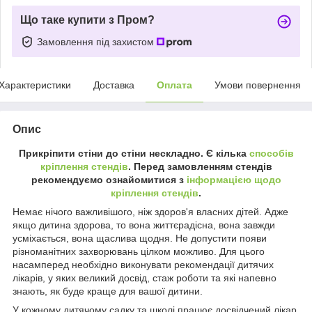
Що таке купити з Пром?
Замовлення під захистом
Характеристики
Доставка
Оплата
Умови повернення
Опис
Прикріпити стіни до стіни нескладно. Є кілька
способів
кріплення стендів
. Перед замовленням стендів
рекомендуємо ознайомитися з
інформацією щодо
кріплення стендів
.
Немає нічого важливішого, ніж здоров'я власних дітей. Адже
якщо дитина здорова, то вона життєрадісна, вона завжди
усміхається, вона щаслива щодня. Не допустити появи
різноманітних захворювань цілком можливо. Для цього
насамперед необхідно виконувати рекомендації дитячих
лікарів, у яких великий досвід, стаж роботи та які напевно
знають, як буде краще для вашої дитини.
У кожному дитячому садку та школі працює досвідчений лікар,